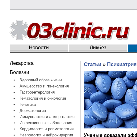
Новости
Ликбез
Лекарства
Статьи
»
Психиатрия
Болезни
•
Здоровый образ жизни
•
Акушерство и гинекология
•
Гастроэнтерология
•
Гематология и онкология
•
Генетика
•
Дерматология
•
Иммунология и аллергология
•
Инфекционные заболевания
•
Кардиология и ревматология
•
Неврология и нейрохирургия
Ученые доказали эф