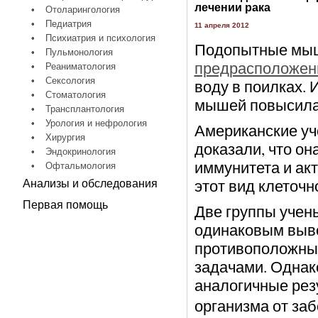
лечении рака
•
Отоларингология
•
Педиатрия
11 апреля 2012
•
Психиатрия и психология
Подопытные мыш
•
Пульмонология
предрасположенн
•
Реаниматология
•
Сексология
воду в поилках.
•
Стоматология
мышей повысилас
•
Трансплантология
•
Урология и нефрология
Американские уч
•
Хирургия
доказали, что он
•
Эндокринология
иммунитета и акт
•
Офтальмология
этот вид клеточн
Анализы и обследования
Первая помощь
Две группы учены
одинаковым выво
противоположных
задачами. Однак
аналогичные рез
организма от за