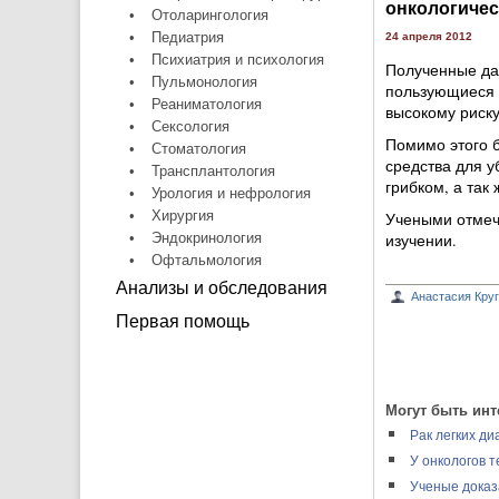
онкологичес
•
Отоларингология
•
Педиатрия
24 апреля 2012
•
Психиатрия и психология
Полученные дан
•
Пульмонология
пользующиеся 
•
Реаниматология
высокому риску
•
Сексология
Помимо этого б
•
Стоматология
средства для у
•
Трансплантология
грибком, а так
•
Урология и нефрология
•
Хирургия
Учеными отмеч
•
Эндокринология
изучении.
•
Офтальмология
Анализы и обследования
Анастасия Кру
Первая помощь
Могут быть инт
Рак легких ди
У онкологов 
Ученые доказ