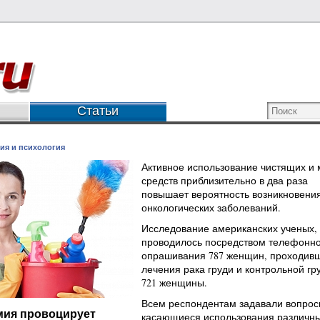
Статьи
ия и психология
Активное использование чистящих и
средств приблизительно в два раза
повышает вероятность возникновени
онкологических заболеваний.
Исследование американских ученых,
проводилось посредством телефонно
опрашивания 787 женщин, проходивш
лечения рака груди и контрольной гр
721 женщины.
Всем респондентам задавали вопрос
мия провоцирует
касающиеся использования различн