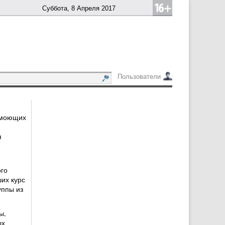
Суббота, 8 Апреля 2017
Пользователи
 моющих
я
го
их курс
уппы из
ы,
ых