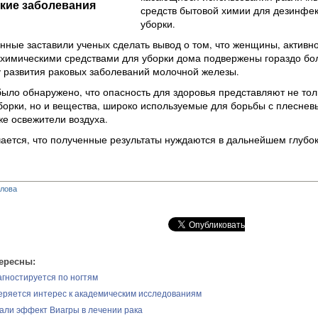
кие заболевания
средств бытовой химии для дезинфек
уборки.
ные заставили ученых сделать вывод о том, что женщины, активн
химическими средствами для уборки дома подвержены гораздо бо
 развития раковых заболеваний молочной железы.
ыло обнаружено, что опасность для здоровья представляют не тол
борки, но и вещества, широко используемые для борьбы с плесне
 же освежители воздуха.
ается, что полученные результаты нуждаются в дальнейшем глубо
глова
ересны:
агностируется по ногтям
теряется интерес к академическим исследованиям
али эффект Виагры в лечении рака