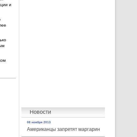
ции и
о
лее
ько
вым
ком
Новости
08 ноября 2013
Американцы запретят маргарин