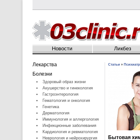
Новости
Ликбез
Лекарства
Статьи
»
Психиатр
Болезни
•
Здоровый образ жизни
•
Акушерство и гинекология
•
Гастроэнтерология
•
Гематология и онкология
•
Генетика
•
Дерматология
•
Иммунология и аллергология
•
Инфекционные заболевания
•
Кардиология и ревматология
Бытовая хи
•
Неврология и нейрохирургия