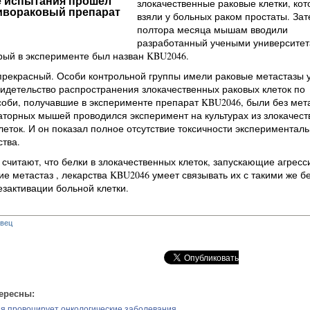
е испытания прошел
злокачественные раковые клетки, ко
ивораковый препарат
взяли у больных раком простаты. За
полтора месяца мышам вводили
разработанный учеными университет
рый в эксперименте был назван KBU2046.
прекрасный. Особи контрольной группы имели раковые метастазы 
свидетельство распространения злокачественных раковых клеток по
соби, получавшие в эксперименте препарат KBU2046, были без мета
торных мышей проводился эксперимент на культурах из злокачест
леток. И он показал полное отсутствие токсичности эксперименталь
тва.
считают, что белки в злокачественных клеток, запускающие агресс
е метастаз , лекарства KBU2046 умеет связывать их с такими же б
езактивации больной клетки.
вец
ересны:
я провоцирует онкологические заболевания