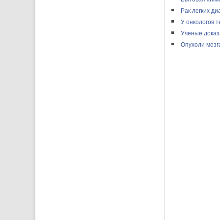
Рак легких ди
У онкологов 
Ученые доказ
Опухоли мозга