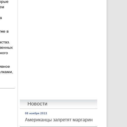
торые
тем
а
уже в
стаз.
венных
ного
ивное
елками,
Новости
08 ноября 2013
Американцы запретят маргарин