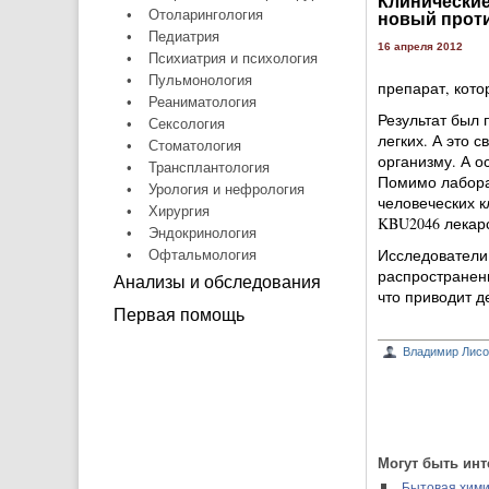
Клинически
•
Отоларингология
новый прот
•
Педиатрия
16 апреля 2012
•
Психиатрия и психология
•
Пульмонология
препарат, кото
•
Реаниматология
Результат был 
•
Сексология
легких. А это 
•
Стоматология
организму. А о
•
Трансплантология
Помимо лабора
•
Урология и нефрология
человеческих к
•
Хирургия
KBU2046 лекарс
•
Эндокринология
Исследователи 
•
Офтальмология
распространени
Анализы и обследования
что приводит д
Первая помощь
Владимир Лисо
Могут быть инт
Бытовая хими