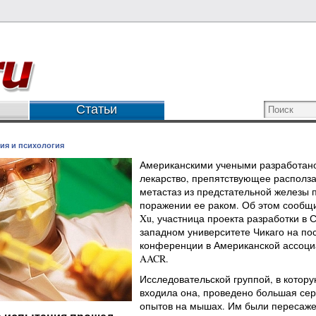
Статьи
ия и психология
Американскими учеными разработан
лекарство, препятствующее располз
метастаз из предстательной железы 
поражении ее раком. Об этом сообщи
Xu, участница проекта разработки в 
западном университете Чикаго на по
конференции в Американской ассоц
AACR.
Исследовательской группой, в котор
входила она, проведено большая се
опытов на мышах. Им были пересаж