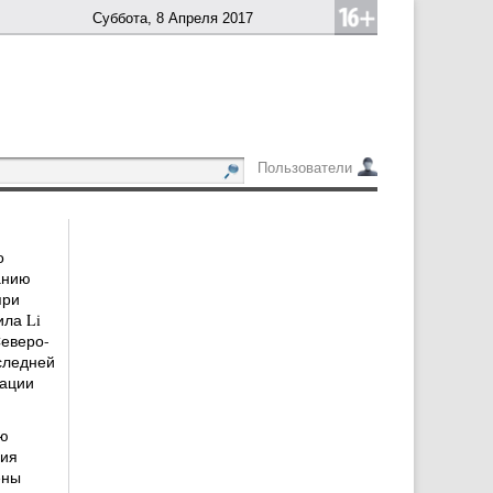
Суббота, 8 Апреля 2017
Пользователи
о
анию
при
ла Li
Северо-
следней
иации
ую
рия
ены