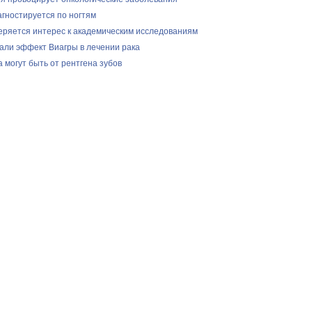
агностируется по ногтям
теряется интерес к академическим исследованиям
али эффект Виагры в лечении рака
 могут быть от рентгена зубов