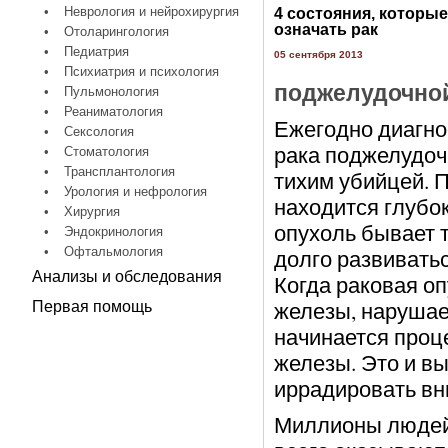
•
Неврология и нейрохирургия
4 состояния, которые
означать рак
•
Отоларингология
•
Педиатрия
05 сентября 2013
•
Психиатрия и психология
поджелудочно
•
Пульмонология
•
Реаниматология
Ежегодно диагно
•
Сексология
рака поджелудоч
•
Стоматология
•
Трансплантология
тихим убийцей. 
•
Урология и нефрология
находится глубо
•
Хирургия
опухоль бывает 
•
Эндокринология
•
Офтальмология
долго развивать
Анализы и обследования
Когда раковая о
железы, нарушает
Первая помощь
начинается проц
железы. Это и вы
иррадировать вни
Миллионы людей 