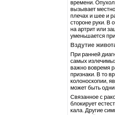
времени. Опухол
вызывает местно
плечах и шее и р
стороне руки. В 
на артрит или за
уменьшается при
Вздутие живота
При ранней диагн
самых излечимых
важно вовремя р
признаки. В то 
колоноскопии, я
может быть одни
Связанное с рако
блокирует естес
кала. Другие си