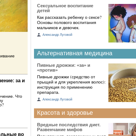
Сексуальное воспитание
детей
Как рассказать ребенку о сексе?
Основы полового воспитания
мальчиков и девочек.
Александр Луговой
Альтернативная медицина
ливание
Пивные дрожжи: «за» и
«против»
Пивные дрожжи (средство от
ение: за и
прыщей и для укрепления волос):
инструкция по применению
препарата.
ечение. Что
му
Александр Луговой
ю?
Красота и здоровье
Вредные последствия диет.
Развенчание мифов
ельные во