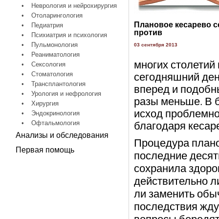
•
Неврология и нейрохирургия
•
Отоларингология
Плановое кесарево се
•
Педиатрия
против
•
Психиатрия и психология
•
Пульмонология
03 сентября 2013
•
Реаниматология
многих столетий
•
Сексология
сегодняшний ден
•
Стоматология
•
Трансплантология
вперед и подобн
•
Урология и нефрология
разы меньше. В 
•
Хирургия
исход проблемно
•
Эндокринология
благодаря кесар
•
Офтальмология
Анализы и обследования
Процедура плано
Первая помощь
последние десят
сохранила здоро
действительно л
ли заменить обы
последствия жду
вопросы бередят