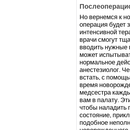
Послеопераци
Но вернемся к но
операция будет з
интенсивной тера
врачи смогут тщ
вводить нужные 
может испытывать
нормальное дейс
анестезиолог. Че
встать, с помощь
время новорожде
медсестра каждые
вам в палату. Эт
чтобы наладить 
состояние, прикл
подобное неполн
новорожденного 