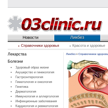
Ликбез
Новости
Справочники здоровья
Красота и здоровье
Лекарства
Ликбез
»
Справочники здоров
Болезни
•
Здоровый образ жизни
•
Акушерство и гинекология
•
Гастроэнтерология
•
Гематология и онкология
•
Генетика
•
Дерматология
•
Иммунология и аллергология
•
Инфекционные заболевания
•
Кардиология и ревматология