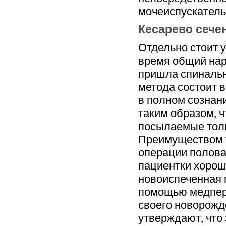
мочеиспускатель
Кесарево сечен
Отдельно стоит 
время общий нар
пришла спинальн
метода состоит в
в полном сознан
таким образом, 
посылаемые толь
Преимуществом т
операции полова
пациентки хорошо
новоиспеченная м
помощью медперс
своего новорожд
утверждают, что