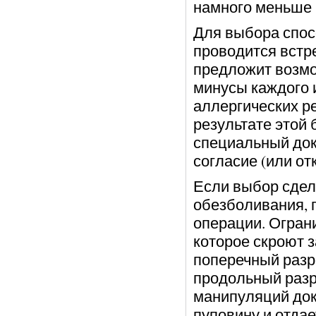
намного меньше 
Для выбора спос
проводится встр
предложит возмо
минусы каждого и
аллергических р
результате этой
специальный док
согласие (или от
Если выбор сдел
обезболивания, 
операции. Огран
которое скроют 
поперечный разре
продольный разре
манипуляций док
пуповину и отда