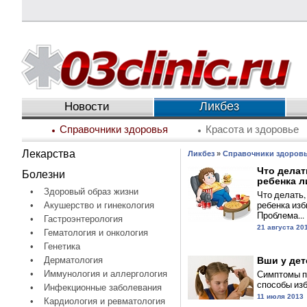
Ликбез
Новости
Справочники здоровья
Красота и здоровье
Лекарства
Ликбез
»
Справочники здоров
Что делат
Болезни
ребенка л
•
Здоровый образ жизни
Что делать,
ребенка изб
•
Акушерство и гинекология
Проблема...
•
Гастроэнтерология
21 августа 20
•
Гематология и онкология
•
Генетика
•
Дерматология
Вши у дет
Симптомы п
•
Иммунология и аллергология
способы изб
•
Инфекционные заболевания
11 июля 2013
•
Кардиология и ревматология