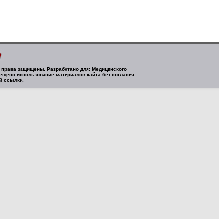
се права защищены. Разработано для: Медицинского
ещено использование материалов сайта без согласия
й ссылки.