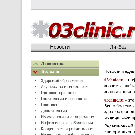
Новости
Ликбез
Лекарства
Новости медиц
Болезни
03clinic.ru
– инф
•
Здоровый образ жизни
значимых соб
•
Акушерство и гинекология
знаний и пропа
•
Гастроэнтерология
•
Гематология и онкология
03clinic.ru
– это
•
Генетика
Всё о болезнях
•
Дерматология
здравоохранени
медицинской пр
•
Иммунология и аллергология
•
Инфекционные заболевания
Редакционный 
•
Кардиология и ревматология
информационны
•
Неврология и нейрохирургия