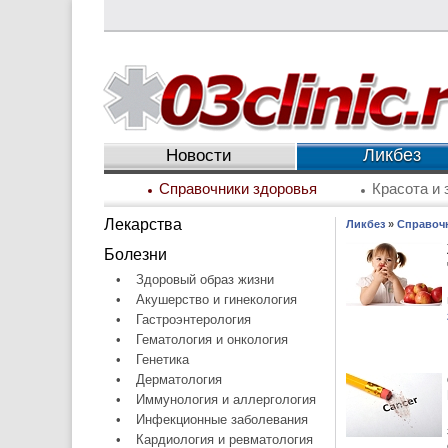
Ликбез
Новости
Справочники здоровья
Красота и 
Лекарства
Ликбез
»
Справоч
Болезни
•
Здоровый образ жизни
•
Акушерство и гинекология
•
Гастроэнтерология
•
Гематология и онкология
•
Генетика
•
Дерматология
•
Иммунология и аллергология
•
Инфекционные заболевания
•
Кардиология и ревматология