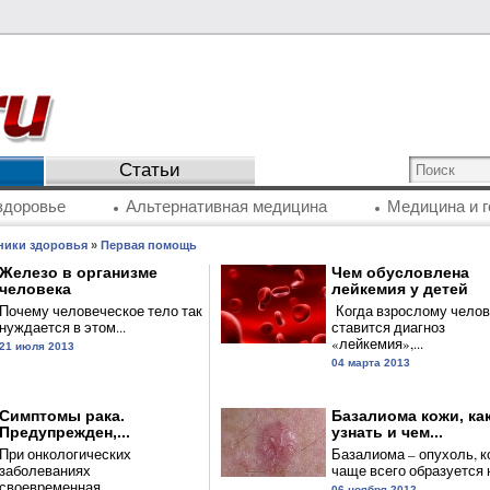
Статьи
здоровье
Альтернативная медицина
Медицина и г
ники здоровья
»
Первая помощь
Железо в организме
Чем обусловлена
человека
лейкемия у детей
Почему человеческое тело так
Когда взрослому челов
нуждается в этом...
ставится диагноз
«лейкемия»,...
21 июля 2013
04 марта 2013
Симптомы рака.
Базалиома кожи, ка
Предупрежден,...
узнать и чем...
При онкологических
Базалиома – опухоль, к
заболеваниях
чаще всего образуется н
своевременная...
06 ноября 2012