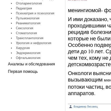
•
Отоларингология
•
Педиатрия
менингиомой- фо
•
Психиатрия и психология
И ими доказано, 
•
Пульмонология
•
Реаниматология
проходившими ча
•
Сексология
рецидив болезни 
•
Стоматология
которые не были 
•
Трансплантология
•
Урология и нефрология
Особенно подвер
•
Хирургия
дети до 10 лет. 
•
Эндокринология
чем тех, кому не
•
Офтальмология
детскомвозрасте
Анализы и обследования
Первая помощь
Онкологи выясни
вызывающим
ме
потоки частиц, 
аппаратов.
Владимир Лисовец