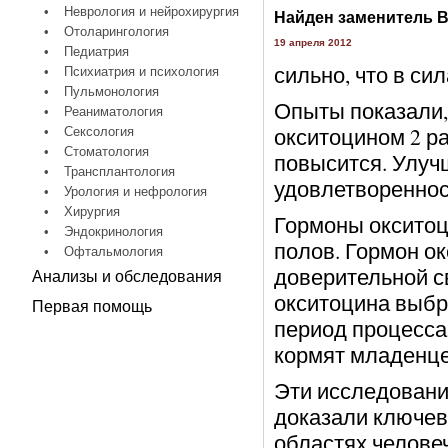
•
Неврология и нейрохирургия
Найден заменитель 
•
Отоларингология
19 апреля 2012
•
Педиатрия
сильно, что в с
•
Психиатрия и психология
•
Пульмонология
Опыты показали,
•
Реаниматология
окситоцином 2 ра
•
Сексология
•
Стоматология
повысится. Улучш
•
Трансплантология
удовлетвореннос
•
Урология и нефрология
•
Хирургия
Гормоны оксито
•
Эндокринология
полов. Гормон о
•
Офтальмология
доверительной с
Анализы и обследования
окситоцина выб
Первая помощь
период процесса
кормят младенце
Эти исследовани
доказали ключев
областях человеч