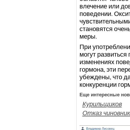
влечение или дов
поведении. Окси
чувствительным
становятся очен
меры.
При употреблени
могут развиться
изменениях повед
гормона, эти пер
убеждены, что да
конкуренции горм
Еще интересные нов
Курильщиков
Отказ чиновник
Владимир Лисовец