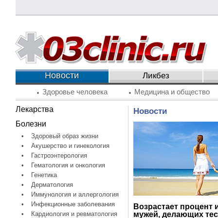
Новости
Ликбез
Здоровье человека
Медицина и общество
Лекарства
Новости
Болезни
•
Здоровый образ жизни
•
Акушерство и гинекология
•
Гастроэнтерология
•
Гематология и онкология
•
Генетика
•
Дерматология
•
Иммунология и аллергология
•
Инфекционные заболевания
Возрастает процент 
•
Кардиология и ревматология
мужей, делающих тес