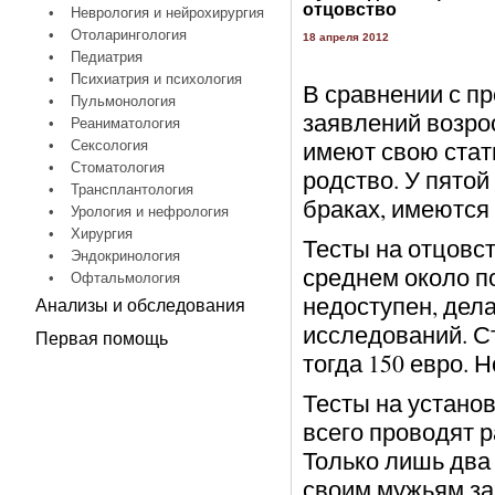
отцовство
•
Неврология и нейрохирургия
•
Отоларингология
18 апреля 2012
•
Педиатрия
•
Психиатрия и психология
В сравнении с п
•
Пульмонология
заявлений возро
•
Реаниматология
имеют свою стати
•
Сексология
•
Стоматология
родство. У пятой
•
Трансплантология
браках, имеются 
•
Урология и нефрология
•
Хирургия
Тесты на отцовст
•
Эндокринология
среднем около по
•
Офтальмология
недоступен, дел
Анализы и обследования
исследований. Ст
Первая помощь
тогда 150 евро. 
Тесты на устано
всего проводят 
Только лишь два
своим мужьям за