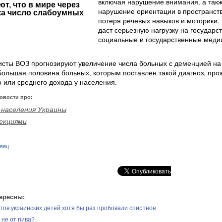
включая нарушение внимания, а так
т, что в мире через
нарушение ориентации в пространств
ка число слабоумных
потеря речевых навыков и моторики.
даст серьезную нагрузку на государс
социальные и государственные меди
исты ВОЗ прогнозируют увеличение числа больных с деменцией на
Большая половина больных, которым поставлен такой диагноз, про
о или среднего дохода у населения.
овости про:
населения Украины
екциями
вец
ересны:
тов украинских детей хотя бы раз пробовали спиртное
 не от пива?