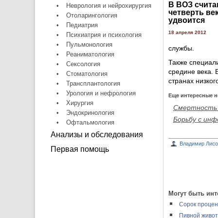
В ВОЗ считаю
•
Неврология и нейрохирургия
четверть ве
•
Отоларингология
удвоится
•
Педиатрия
18 апреля 2012
•
Психиатрия и психология
•
Пульмонология
службы.
•
Реаниматология
Также специал
•
Сексология
средине века. 
•
Стоматология
странах низког
•
Трансплантология
•
Урология и нефрология
Еще интересные н
•
Хирургия
Смертность 
•
Эндокринология
Борьбу с инф
•
Офтальмология
Анализы и обследования
Владимир Лисо
Первая помощь
Могут быть инт
Сорок процен
Пивной живот