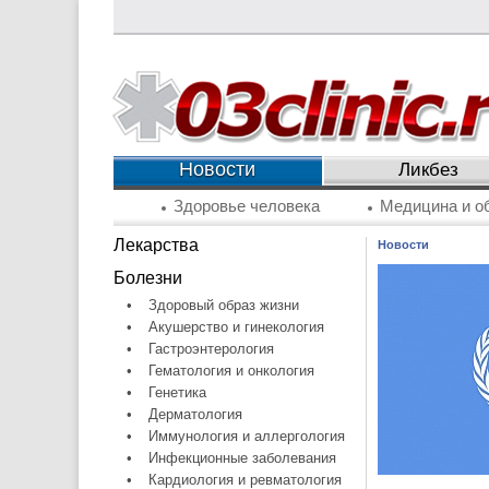
Новости
Ликбез
Здоровье человека
Медицина и о
Лекарства
Новости
Болезни
•
Здоровый образ жизни
•
Акушерство и гинекология
•
Гастроэнтерология
•
Гематология и онкология
•
Генетика
•
Дерматология
•
Иммунология и аллергология
•
Инфекционные заболевания
•
Кардиология и ревматология