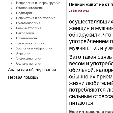
•
Неврология и нейрохирургия
Пивной живот не от 
•
Отоларингология
25 апреля 2012
•
Педиатрия
•
Психиатрия и психология
осуществлявшихся
•
Пульмонология
женщин и мужчин 
•
Реаниматология
обнаружили, что
•
Сексология
•
Стоматология
употреблением пи
•
Трансплантология
мужчин, так и у 
•
Урология и нефрология
•
Хирургия
Зато такая связ
•
Эндокринология
весом и употребл
•
Офтальмология
обильной, калор
Анализы и обследования
обычно их прием
Первая помощь
жизни любителей
потребляются л
сильным стрессам
питаются.
Еще интересные нов