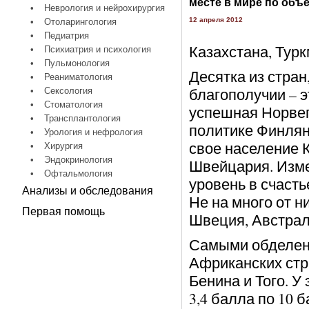
месте в мире по объ
•
Неврология и нейрохирургия
12 апреля 2012
•
Отоларингология
•
Педиатрия
Казахстана, Тур
•
Психиатрия и психология
•
Пульмонология
Десятка из стран
•
Реаниматология
благополучии – э
•
Сексология
•
Стоматология
успешная Норвег
•
Трансплантология
политике Финля
•
Урология и нефрология
свое население 
•
Хирургия
•
Эндокринология
Швейцария. Изме
•
Офтальмология
уровень в счасть
Анализы и обследования
Не на много от н
Первая помощь
Швеция, Австрал
Самыми обделенн
Африканских стр
Бенина и Того. У
3,4 балла по 10 