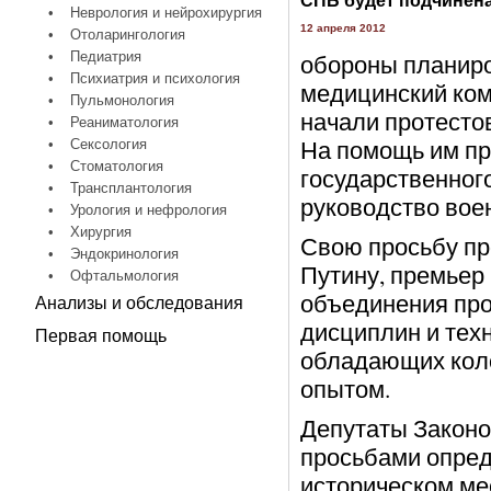
СПБ будет подчинен
•
Неврология и нейрохирургия
12 апреля 2012
•
Отоларингология
•
Педиатрия
обороны планиро
•
Психиатрия и психология
медицинский ком
•
Пульмонология
начали протестов
•
Реаниматология
На помощь им пр
•
Сексология
•
Стоматология
государственног
•
Трансплантология
руководство вое
•
Урология и нефрология
•
Хирургия
Свою просьбу пр
•
Эндокринология
Путину, премьер
•
Офтальмология
объединения про
Анализы и обследования
дисциплин и тех
Первая помощь
обладающих кол
опытом.
Депутаты Законо
просьбами опред
историческом ме