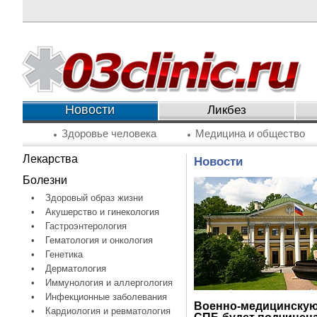
Новости
Ликбез
Здоровье человека
Медицина и общество
Лекарства
Новости
Болезни
•
Здоровый образ жизни
•
Акушерство и гинекология
•
Гастроэнтерология
•
Гематология и онкология
•
Генетика
•
Дерматология
•
Иммунология и аллергология
•
Инфекционные заболевания
Военно-медицинскую
•
Кардиология и ревматология