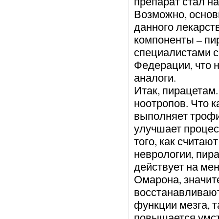
препарат стал на
Возможно, основн
данного лекарст
компоненты – пи
специалистами с
Федерации, что 
аналоги.
Итак, пирацетам
ноотропов. Что к
выполняет трофи
улучшает процес
того, как счита
неврологии, пира
действует на мен
Омарона, значит
восстанавливаю
функции мезга, та
повышается умст