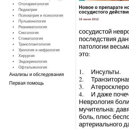
•
Отоларингология
Новое о препарате н
•
Педиатрия
сосудистого действи
•
Психиатрия и психология
16 июня 2012
•
Пульмонология
•
Реаниматология
сосудистой невро
•
Сексология
последствия дан
•
Стоматология
•
Трансплантология
патологии весьм
•
Урология и нефрология
это:
•
Хирургия
•
Эндокринология
•
Офтальмология
1. Инсульты.
Анализы и обследования
2. Транзиторная
Первая помощь
3. Атеросклероз
4. И даже почеч
Неврология боли
мучительна: дав
боль, плюс бесп
артериального да