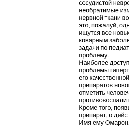
сосудистой невр
необратимые изме
нервной ткани во
это, пожалуй, од
ищутся все новы
коварным заболе
задачи по педиа
проблему.
Наиболее доступ
проблемы гиперт
его качественно
препаратов новог
отметить челове
противовоспалит
Кроме того, поя
препарат, о дейс
Имя ему Омарон.