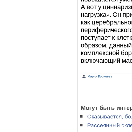
А вот у циннари
нагрузка». Он п
как церебрального
периферического
поступает к клет
образом, данный 
комплексной бор
включающий масс
Мария Корнеева
Могут быть инте
Оказывается, б
Рассеянный скл