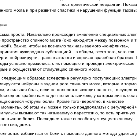
постгерпетической невралгии. Показ
нного мозга и при развитии спастики и нарушении функции тазовы
дики
сьма проста. Изначально происходит вживление специальных элек
 пространство спинного мозга (оно находится между позвонком и 
чкой). Важно, чтобы не возникло так называемого «конфликта»,
принятия чужеродных субстанцией – в общем, всего того, чего так
рги, нейрохирурги, трансплатологи и «прочая врачебная братия».
троды успешно прижились, с их помощью и проводят электрические
орые и осуществляют стимуляцию спинного мозга.
о следующим образом: вследствие регулярно поступающих электри
ивируются нейроны в заднем роге спинного мозга, которые и тормо
м, и сильная боль, если не полностью «сходит на нет», то сущест
оследнее крайне важно для «спинальников», у которых жизнь состо
щающейся «струны боли». Кроме того (вероятно, в качестве
момента», об этом мы можем только предполагать) с регулярной 
мпульсы вызывают так называемую парестезию, то есть приятную
но в «зоне боли». Последнее также способствует существенному
вого синдрома.
олностью избавиться от боли с помощью данного метода удается 