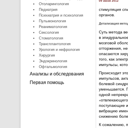
09 июня 2012
•
Отоларингология
стимуляция спи
•
Педиатрия
органов.
•
Психиатрия и психология
•
Пульмонология
Детализация мето
•
Реаниматология
Суть метода ве
•
Сексология
в эпидуральное
•
Стоматология
мозговой оболо
•
Трансплантология
отторжения, не
•
Урология и нефрология
опасаются хиру
•
Хирургия
того, как элек
•
Эндокринология
импульсы, кот
•
Офтальмология
Происходит эт
Анализы и обследования
импульсов, акт
Первая помощь
болевой синдро
уменьшается. П
одной непрекра
«отвлекающего 
поступающие и
вибрацию имен
снижению боле
К сожалению, п