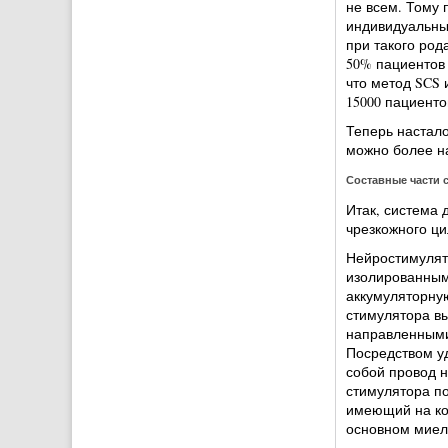
не всем. Тому 
индивидуальный
при такого род
50% пациентов у
что метод SCS
15000 пациенто
Теперь настало
можно более н
Составные части 
Итак, система 
чрезкожного ци
Нейростимулят
изолированным
аккумуляторну
стимулятора вы
направленными 
Посредством у
собой провод н
стимулятора п
имеющий на кон
основном миел