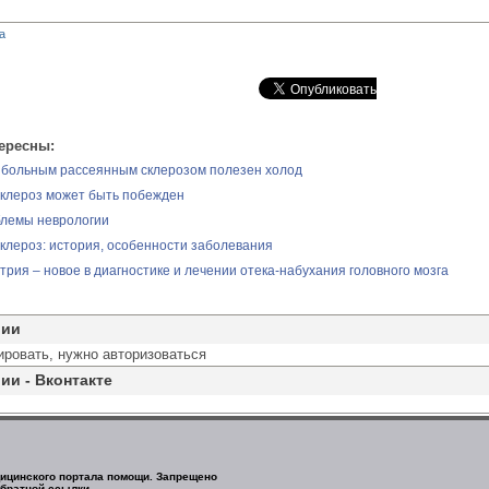
а
ересны:
 больным рассеянным склерозом полезен холод
клероз может быть побежден
лемы неврологии
клероз: история, особенности заболевания
рия – новое в диагностике и лечении отека-набухания головного мозга
рии
ировать, нужно авторизоваться
ии - Вконтакте
едицинского портала помощи. Запрещено
обратной ссылки.