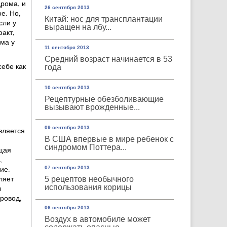
рома, и
26 сентября 2013
е. Но,
Китай: нос для трансплантации
сли у
выращен на лбу...
факт,
ма у
11 сентября 2013
Средний возраст начинается в 53
себе как
года
10 сентября 2013
Рецептурные обезболивающие
вызывают врожденные...
09 сентября 2013
вляется
В США впервые в мире ребенок с
синдромом Поттера...
щая
,
ие.
07 сентября 2013
ляет
5 рецептов необычного
использования корицы
ы
ровод,
06 сентября 2013
Воздух в автомобиле может