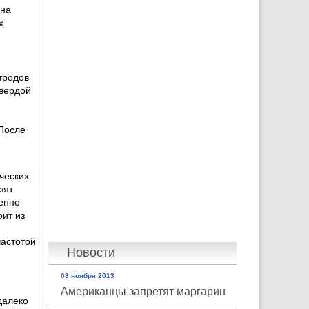
ана
х
тродов
твердой
 После
ческих
зят
венно
ит из
частотой
Новости
08 ноября 2013
Американцы запретят маргарин
далеко