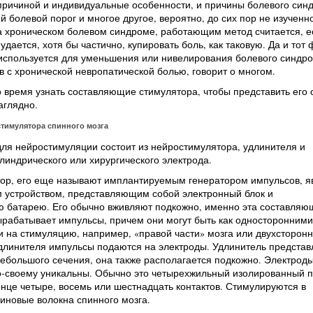
причиной и индивидуальные особенности, и причины болевого синд
 болевой порог и многое другое, вероятно, до сих пор не изученно
а хроническом болевом синдроме, работающим метод считается, е
дается, хотя бы частично, купировать боль, как таковую. Да и тот 
 используется для уменьшения или нивелирования болевого синдро
в с хронической невропатической болью, говорит о многом.
 время узнать составляющие стимулятора, чтобы представить его 
аглядно.
стимулятора спинного мозга
для нейростимуляции состоит из нейростимулятора, удлинителя и
линдрического или хирургического электрода.
ор, его еще называют имплантируемым генератором импульсов, я
 устройством, представляющим собой электронный блок и
ю батарею. Его обычно вживляют подкожно, именно эта составляю
рабатывает импульсы, причем они могут быть как односторонними
на стимуляцию, например, «правой части» мозга или двухсторонн
длинителя импульсы подаются на электроды. Удлинитель представ
ебольшого сечения, она также располагается подкожно. Электрод
о-своему уникальны. Обычно это четырехжильный изолированный п
це четыре, восемь или шестнадцать контактов. Стимулируются в
иновые волокна спинного мозга.