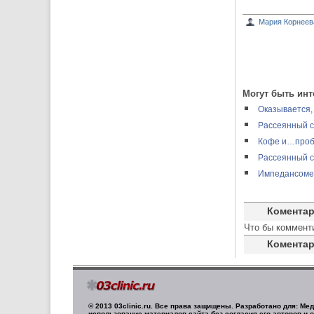
Мария Корнеев
Могут быть инт
Оказывается,
Рассеянный с
Кофе и…проб
Рассеянный с
Импедансомет
Комента
Что бы коммент
Коментар
© 2013 03clinic.ru. Все права защищены. Разработано для: М
использование материалов сайта без согласия его авторов и 