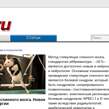
Статьи
ия и психология
Метод стимуляции спинного мозга,
стандартная аббревиатура – «SCS» -
является достаточно новым в нейрох
и нейрологии. Основным показанием
проведению стимуляции спинного мо
являются болевой синдром, который
быть синдромом «оперированного
позвоночника» (постламинэктомичес
синдромом), комплексным регионар
болевым синдромом (КРБС) I и II тип
спинного мозга. Новое
также вследствие радикулопатий,
ргии
диабетической невропатии и