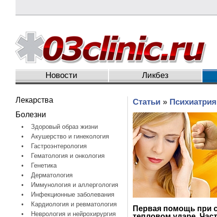
Новости
Ликбез
Лекарства
Статьи
»
Психиатрия
Болезни
•
Здоровый образ жизни
•
Акушерство и гинекология
•
Гастроэнтерология
•
Гематология и онкология
•
Генетика
•
Дерматология
•
Иммунология и аллергология
•
Инфекционные заболевания
•
Кардиология и ревматология
Первая помощь при 
•
Неврология и нейрохирургия
тепловом ударе. Час