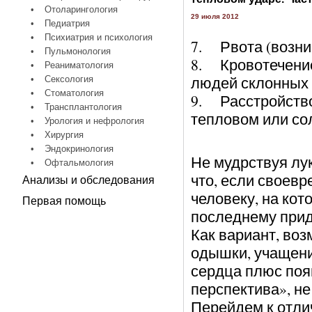
•
Отоларингология
29 июля 2012
•
Педиатрия
•
Психиатрия и психология
7. Рвота (возник
•
Пульмонология
8. Кровотечение 
•
Реаниматология
людей склонных 
•
Сексология
•
Стоматология
9. Расстройство
•
Трансплантология
тепловом или сол
•
Урология и нефрология
•
Хирургия
•
Эндокринология
Не мудрствуя лук
•
Офтальмология
что, если своев
Анализы и обследования
человеку, на кот
Первая помощь
последнему приде
Как вариант, во
одышки, учащени
сердца плюс поя
перспектива», не
Перейдем к отли