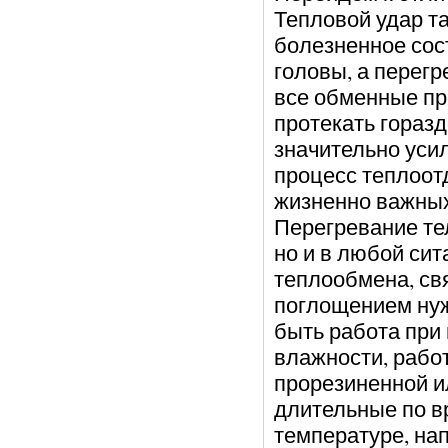
Тепловой удар та
болезненное сост
головы, а перегр
все обменные пр
протекать горазд
значительно усил
процесс теплоотд
жизненно важных
Перегревание тел
но и в любой си
теплообмена, св
поглощением нуж
быть работа при
влажности, рабо
прорезиненной и
длительные по в
температуре, нап