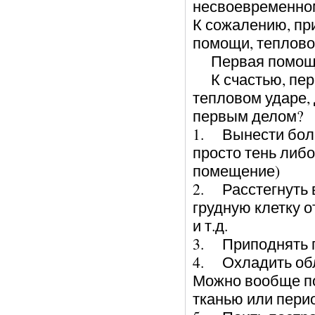
несвоевременном
К сожалению, пр
помощи, теплово
Первая помощ
К счастью, перв
тепловом ударе,
первым делом?
1. Вынести боль
просто тень либ
помещение)
2. Расстегнуть 
грудную клетку о
и т.д.
3. Приподнять г
4. Охладить обл
Можно вообще по
тканью или пери