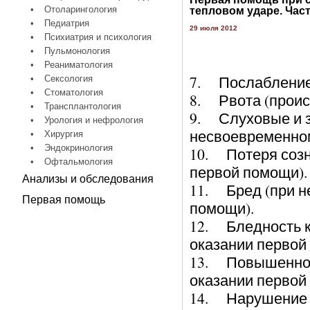
•
Отоларингология
тепловом ударе. Част
•
Педиатрия
29 июля 2012
•
Психиатрия и психология
•
Пульмонология
•
Реаниматология
7. Послабление с
•
Сексология
•
Стоматология
8. Рвота (происх
•
Трансплантология
9. Слуховые и з
•
Урология и нефрология
несвоевременном
•
Хирургия
•
Эндокринология
10. Потеря созн
•
Офтальмология
первой помощи).
Анализы и обследования
11. Бред (при н
Первая помощь
помощи).
12. Бледность к
оказании первой
13. Повышенное
оказании первой
14. Нарушение с