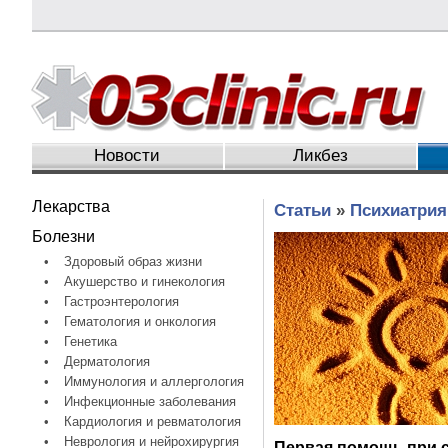
Новости
Ликбез
Лекарства
Статьи
»
Психиатрия
Болезни
•
Здоровый образ жизни
•
Акушерство и гинекология
•
Гастроэнтерология
•
Гематология и онкология
•
Генетика
•
Дерматология
•
Иммунология и аллергология
•
Инфекционные заболевания
•
Кардиология и ревматология
•
Неврология и нейрохирургия
Первая помощь при 