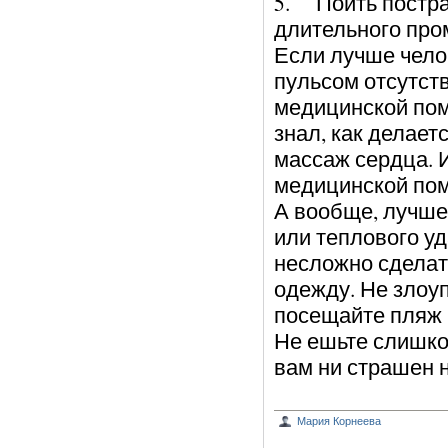
5. Поить постра
длительного про
Если лучше чело
пульсом отсутств
медицинской пом
знал, как делает
массаж сердца. 
медицинской по
А вообще, лучше
или теплового уд
несложно сделать
одежду. Не злоу
посещайте пляж 
Не ешьте слишко
вам ни страшен 
Мария Корнеева