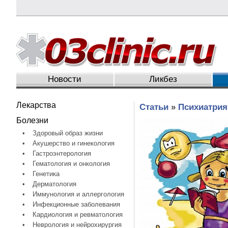
Новости
Ликбез
Лекарства
Статьи
»
Психиатрия
Болезни
•
Здоровый образ жизни
•
Акушерство и гинекология
•
Гастроэнтерология
•
Гематология и онкология
•
Генетика
•
Дерматология
•
Иммунология и аллергология
•
Инфекционные заболевания
•
Кардиология и ревматология
•
Неврология и нейрохирургия