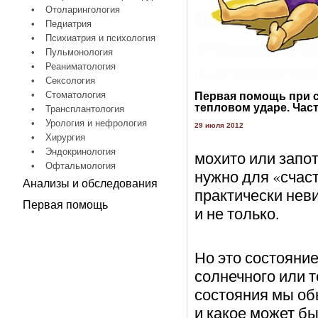
•
Отоларингология
•
Педиатрия
•
Психиатрия и психология
•
Пульмонология
•
Реаниматология
•
Сексология
•
Стоматология
Первая помощь при 
тепловом ударе. Час
•
Трансплантология
•
Урология и нефрология
29 июля 2012
•
Хирургия
•
Эндокринология
мохито или запо
•
Офтальмология
нужно для «счас
Анализы и обследования
практически неви
Первая помощь
и не только.
Но это состояние
солнечного или т
состояния мы об
и какое может бы