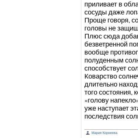
приливает в обл
сосуды даже лоп
Проще говоря, с
головы не защищ
Плюс сюда добав
безветренной пог
вообще противоп
полуденным солн
способствует со
Коварство солнеч
длительно наход
того состояния, 
«голову напекло»
уже наступает эт
последствия солн
Мария Корнеева