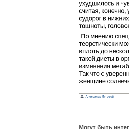
ухудшилось и чу
считая, конечно
судорог в нижних
тошноты, голово
По мнению специ
теоретически мо
вплоть до нескол
такой диеты в о
изменения метаб
Так что с уверенн
женщине солнечн
Александр Луговой
Могут быть инте