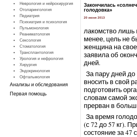
•
Неврология и нейрохирургия
Закончилась «солнеч
•
Отоларингология
голодовка»
•
Педиатрия
20 июня 2013
•
Психиатрия и психология
•
Пульмонология
лакомство лишь в
•
Реаниматология
менее, цель не б
•
Сексология
женщина на свое
•
Стоматология
•
Трансплантология
заявила об окон
•
Урология и нефрология
дней.
•
Хирургия
•
Эндокринология
За пару дней до
•
Офтальмология
вносить в свой р
Анализы и обследования
подготовить орга
Первая помощь
словам самой эк
прерван в больш
За время голодо
(с 72 до 57 кг). 
состояние за 47 