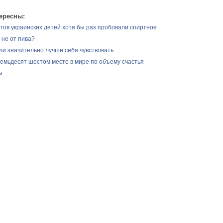
ересны:
тов украинских детей хотя бы раз пробовали спиртное
 не от пива?
ли значительно лучше себя чувствовать
семьдесят шестом месте в мире по объему счастья
ы