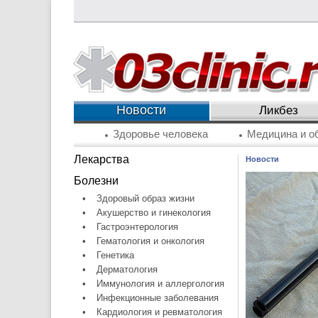
Новости
Ликбез
Здоровье человека
Медицина и о
Лекарства
Новости
Болезни
•
Здоровый образ жизни
•
Акушерство и гинекология
•
Гастроэнтерология
•
Гематология и онкология
•
Генетика
•
Дерматология
•
Иммунология и аллергология
•
Инфекционные заболевания
•
Кардиология и ревматология