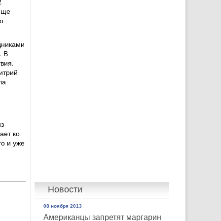
2
еще
о
дниками
. В
вия.
итрий
ла
из
ает ко
о и уже
Новости
08 ноября 2013
Американцы запретят маргарин