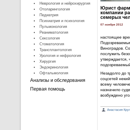
•
Неврология и нейрохирургия
Юрист фарм
•
Отоларингология
компании ра
•
Педиатрия
семерых че
•
Психиатрия и психология
07 ноября 2012
•
Пульмонология
•
Реаниматология
настоящее вре
•
Сексология
Подозреваемым
•
Стоматология
Виноградов. Со
•
Трансплантология
послужить безо
•
Урология и нефрология
утверждается, 
•
Хирургия
подозреваемый
•
Эндокринология
Незадолго до т
•
Офтальмология
соцсетей некий
Анализы и обследования
всему человече
Первая помощь
назначило суде
возбуждено уго
Анастасия Кру