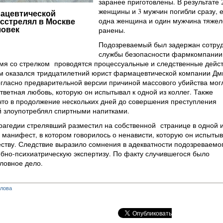
заранее приготовлены. В результате 
женщины и 3 мужчин погибли сразу, 
ацевтической
одна женщина и один мужчина тяжел
сстрелял в Москве
ловек
ранены.
Подозреваемый был задержан сотру
службы безопасности фармкомпании
мя со стрелком проводятся процессуальные и следственные дейст
 оказался тридцатилетний юрист фармацевтической компании Дм
гласно предварительной версии причиной массового убийства мог
тветная любовь, которую он испытывал к одной из коллег. Также
что в продолжение нескольких дней до совершения преступления
 злоупотреблял спиртными напитками.
рагедии стрелявший разместил на собственной странице в одной 
 манифест, в котором говорилось о ненависти, которую он испытыв
ству. Следствие выразило сомнения в адекватности подозреваемог
бно-психиатрическую экспертизу. По факту случившегося было
ловное дело.
глова