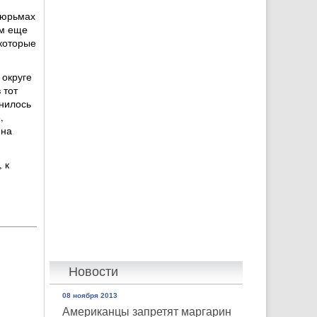
тюрьмах
ам еще
которые
округе
 тот
снилось
,
 на
 к
Новости
08 ноября 2013
Американцы запретят маргарин