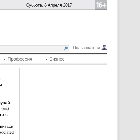
Суббота, 8 Апреля 2017
Пользователи
Профессия
Бизнес
ы
ы
учай –
opez)
го с
виться
ociated