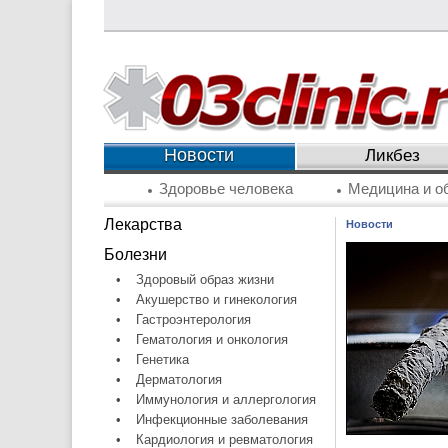
Новости
Ликбез
Здоровье человека
Медицина и о
Лекарства
Новости
Болезни
•
Здоровый образ жизни
•
Акушерство и гинекология
•
Гастроэнтерология
•
Гематология и онкология
•
Генетика
•
Дерматология
•
Иммунология и аллергология
•
Инфекционные заболевания
•
Кардиология и ревматология