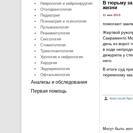
В тюрьму з
•
Неврология и нейрохирургия
жизни
•
Отоларингология
•
Педиатрия
11 мая 2013
•
Психиатрия и психология
помогают заклю
•
Пульмонология
Жертвой рукоп
•
Реаниматология
Сакраменто Мет
•
Сексология
день из ворот 
•
Стоматология
в ходе непродо
•
Трансплантология
дежурила у сте
•
Урология и нефрология
него.
•
Хирургия
В итоге суд пр
•
Эндокринология
тюремному зак
•
Офтальмология
Анализы и обследования
Первая помощь
Анастасия Кру
Могут быть инт