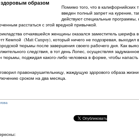
а здоровым образом
Помимо того, что в калифорнийских 
введен полный запрет на курение, т
действуют специальные программы, 
ченным расстаться с этой вредной привычкой.
рикладства отчаявшейся женщины оказался заместитель шерифа в 
т Кемпой (Matt Campoy), который ничего не подозревая, выходил в
городской тюрьмы после завершения своего рабочего дня. Как выя
лжительного следствия, в тот день Лопес, осуществляя задуманное
н тюрьмы, поджидая какого-либо человека в форме, чтобы напасть
иговорил правонарушительницу, жаждущую здорового образа жизни,
лючению сроком на два месяца.
глова
ересны: