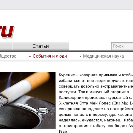
Статьи
бщество
События и люди
Медицинская наука
Курение – коварная привычка и чтоб
избавиться от нее люди подчас готов
совершать довольно экстравагантные
поступки. Так в минувший вторник в
Калифорнии произошел курьезный сл
31-летняя Этта Мей Лопес (Etta Mae L
совершила нападение на полицейско
целью попасть в тюрьму, где, как она
надеялась, ейудастся, наконец, изба
от пристрастия к табаку, сообщает Ass
Press.