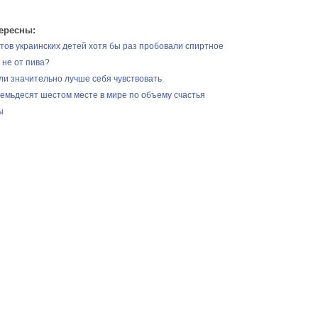
ересны:
тов украинских детей хотя бы раз пробовали спиртное
 не от пива?
ли значительно лучше себя чувствовать
семьдесят шестом месте в мире по объему счастья
ы