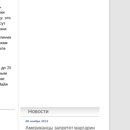
ь
ики
у, это
сут
зни.
клиник
мкам
ала
 до 20
нным
ке
Чайя
Новости
08 ноября 2013
Американцы запретят маргарин