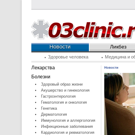
Новости
Ликбез
Здоровье человека
Медицина и о
Лекарства
Новости
Болезни
•
Здоровый образ жизни
•
Акушерство и гинекология
•
Гастроэнтерология
•
Гематология и онкология
•
Генетика
•
Дерматология
•
Иммунология и аллергология
•
Инфекционные заболевания
•
Кардиология и ревматология