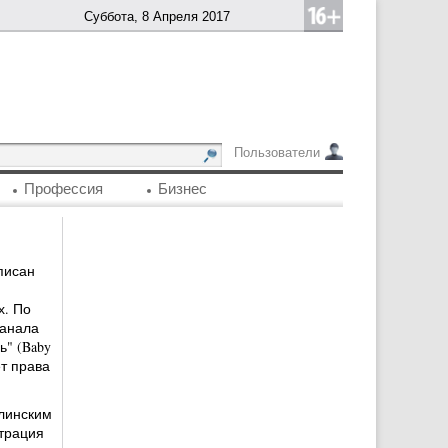
Суббота, 8 Апреля 2017
Пользователи
Профессия
Бизнес
писан
х. По
канала
ь" (Baby
т права
линским
страция