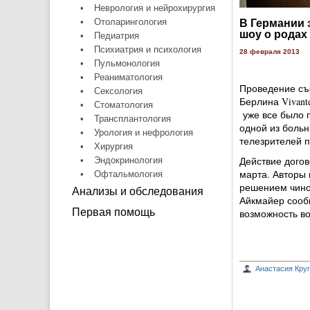
•
Неврология и нейрохирургия
•
Отоларингология
В Германии 
шоу о родах
•
Педиатрия
•
Психиатрия и психология
28 февраля 2013
•
Пульмонология
•
Реаниматология
Проведение съе
•
Сексология
Берлина Vivant
•
Стоматология
уже все было п
•
Трансплантология
одной из больн
•
Урология и нефрология
телезрителей п
•
Хирургия
Действие дого
•
Эндокринология
марта. Авторы 
•
Офтальмология
решением чино
Анализы и обследования
Айкмайер сооб
Первая помощь
возможность во
Анастасия Кру