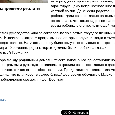
акта рождения противоречит закону,
гарантирующему неприкосновенност
запрещено реалити-
частной жизни. Даже если родственн
ребенка дали свое согласие на съемк
не означает, что такие кадры не нане
вреда ребенку в его последующей жи
мок руководство канала согласовывало с сетью государственных 
es. Известие о запрете программы ее авторы получили, когда к съе
одготовлено. На участие в шоу было получено согласие от персон
иц и 30 рожениц, роды которых должны были пройти на глазах
о всей Германии.
вора между родильным домом и телеканалом было приостановлено
программы и руководство клиники выразили свое несогласие с да
вников, считая его необоснованным. Представитель телеканала Ан
щила, что планирует в самое ближайшее время обсудить с Марио 
зобновления съемок, пишет Вести.ру.
глова