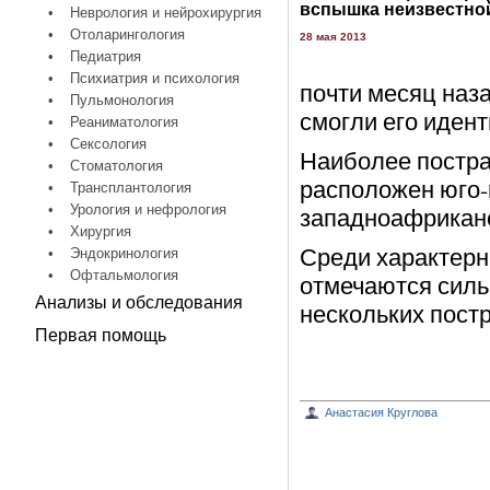
вспышка неизвестно
•
Неврология и нейрохирургия
•
Отоларингология
28 мая 2013
•
Педиатрия
•
Психиатрия и психология
почти месяц наз
•
Пульмонология
смогли его иден
•
Реаниматология
•
Сексология
Наиболее постра
•
Стоматология
расположен юго-
•
Трансплантология
•
Урология и нефрология
западноафриканс
•
Хирургия
Среди характерн
•
Эндокринология
•
Офтальмология
отмечаются силь
Анализы и обследования
нескольких пост
Первая помощь
Анастасия Круглова