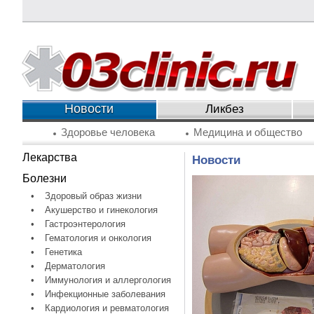
Новости
Ликбез
Здоровье человека
Медицина и общество
Лекарства
Новости
Болезни
•
Здоровый образ жизни
•
Акушерство и гинекология
•
Гастроэнтерология
•
Гематология и онкология
•
Генетика
•
Дерматология
•
Иммунология и аллергология
•
Инфекционные заболевания
•
Кардиология и ревматология