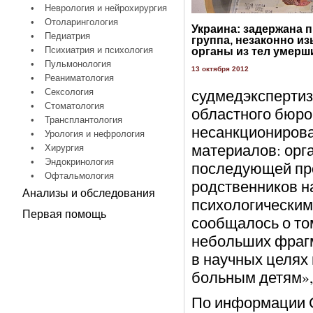
•
Неврология и нейрохирургия
•
Отоларингология
Украина: задержана 
•
Педиатрия
группа, незаконно и
•
Психиатрия и психология
органы из тел умерш
•
Пульмонология
13 октября 2012
•
Реаниматология
судмедэкспертиз
•
Сексология
•
Стоматология
областного бюро
•
Трансплантология
несанкциониров
•
Урология и нефрология
материалов: орга
•
Хирургия
•
Эндокринология
последующей про
•
Офтальмология
родственников н
Анализы и обследования
психологическим
Первая помощь
сообщалось о том
небольших фрагм
в научных целях
больным детям»,
По информации С