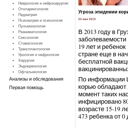
•
Неврология и нейрохирургия
•
Отоларингология
Угроза эпидемии кори
•
Педиатрия
23 мая 2013
•
Психиатрия и психология
•
Пульмонология
В 2013 году в Г
•
Реаниматология
заболеваемости 
•
Сексология
•
Стоматология
19 лет и ребенок
•
Трансплантология
стране еще в на
•
Урология и нефрология
бесплатной вакци
•
Хирургия
•
Эндокринология
вакцинированных
•
Офтальмология
По информации Ц
Анализы и обследования
корью обладают л
Первая помощь
момент таких нас
инфицировано 804
возрасте 15-19 лет
473 ребенка от 0 