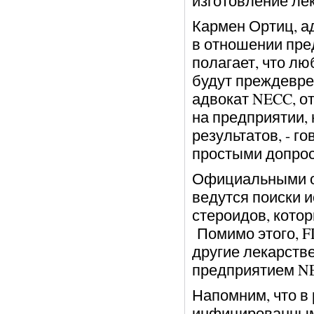
изготовление ле
Кармен Ортиц, а
в отношении пре
полагает, что лю
будут преждевре
адвокат NECC, о
на предприятии,
результатов, - г
простыми допрос
Официальными о
ведутся поиски 
стероидов, котор
Помимо этого, F
другие лекарств
предприятием N
Напомним, что в
инфицированным 