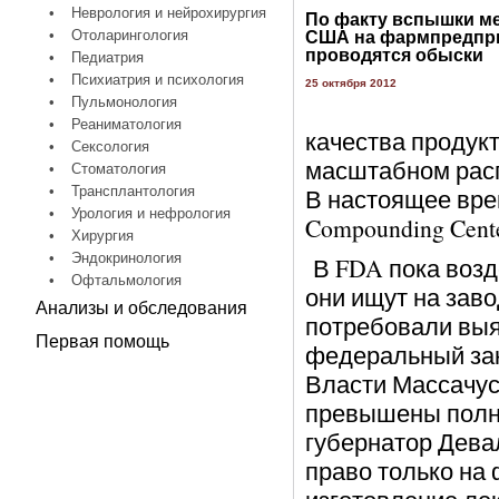
•
Неврология и нейрохирургия
По факту вспышки ме
•
Отоларингология
США на фармпредпр
проводятся обыски
•
Педиатрия
•
Психиатрия и психология
25 октября 2012
•
Пульмонология
•
Реаниматология
качества продукт
•
Сексология
масштабном расп
•
Стоматология
•
Трансплантология
В настоящее вре
•
Урология и нефрология
Compounding Cent
•
Хирургия
•
Эндокринология
В FDA пока возд
•
Офтальмология
они ищут на заво
Анализы и обследования
потребовали выя
Первая помощь
федеральный зак
Власти Массачус
превышены полно
губернатор Дева
право только на 