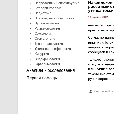
На финской 
•
Неврология и нейрохирургия
российских 
•
Отоларингология
утечка токс
•
Педиатрия
13 ноября 2012
•
Психиатрия и психология
•
Пульмонология
шахты, который
•
Реаниматология
пресс-секрета
•
Сексология
Согласно данн
•
Стоматология
никеля. «Поток
•
Трансплантология
аварии, котора
•
Урология и нефрология
сообщили в Гр
•
Хирургия
Шламонакопите
•
Эндокринология
отходы, содер
•
Офтальмология
в минувшее во
Анализы и обследования
токсичные сток
Первая помощь
ручьи заражен
Анастасия Кру