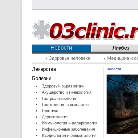
Новости
Ликбез
Здоровье человека
Медицина и о
Лекарства
Новости
Болезни
•
Здоровый образ жизни
•
Акушерство и гинекология
•
Гастроэнтерология
•
Гематология и онкология
•
Генетика
•
Дерматология
•
Иммунология и аллергология
•
Инфекционные заболевания
•
Кардиология и ревматология