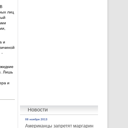
В
ных лиц
ный
ами
ми,
а и
причиной
 -
 жидкие
н. Лишь
ера и
Новости
08 ноября 2013
Американцы запретят маргарин