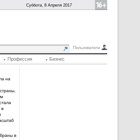
Суббота, 8 Апреля 2017
Пользователи
Профессия
Бизнес
ла на
 страны,
ам
стала
 в
я
асштаб
браны в