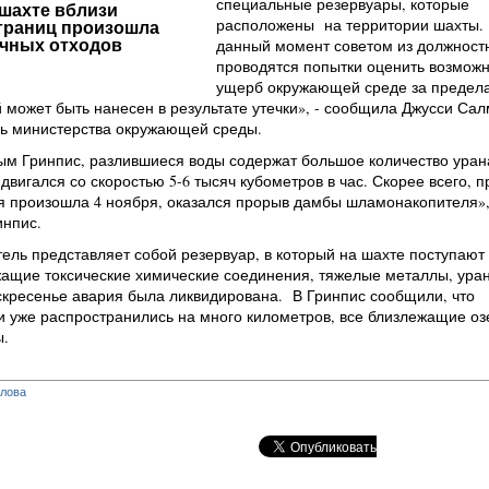
специальные резервуары, которые
шахте вблизи
расположены на территории шахты. 
границ произошла
данный момент советом из должност
ичных отходов
проводятся попытки оценить возмож
ущерб окружающей среде за предел
 может быть нанесен в результате утечки», - сообщила Джусси Сал
рь министерства окружающей среды.
ым Гринпис, разлившиеся воды содержат большое количество уран
 двигался со скоростью 5-6 тысяч кубометров в час. Скорее всего, 
я произошла 4 ноября, оказался прорыв дамбы шламонакопителя»,
инпис.
ль представляет собой резервуар, в который на шахте поступают
жащие токсические химические соединения, тяжелые металлы, ура
скресенье авария была ликвидирована. В Гринпис сообщили, что
и уже распространились на много километров, все близлежащие оз
ы.
глова