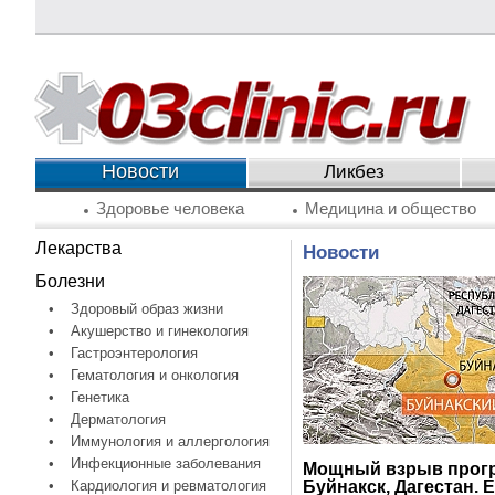
Новости
Ликбез
Здоровье человека
Медицина и общество
Лекарства
Новости
Болезни
•
Здоровый образ жизни
•
Акушерство и гинекология
•
Гастроэнтерология
•
Гематология и онкология
•
Генетика
•
Дерматология
•
Иммунология и аллергология
•
Инфекционные заболевания
Мощный взрыв прогре
•
Кардиология и ревматология
Буйнакск, Дагестан. 