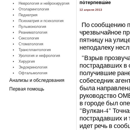
потерпевшие
•
Неврология и нейрохирургия
•
Отоларингология
12 апреля 2013
•
Педиатрия
•
Психиатрия и психология
По сообщению п
•
Пульмонология
чрезвычайное пр
•
Реаниматология
пятницу на улице
•
Сексология
•
Стоматология
неподалеку несл
•
Трансплантология
•
Урология и нефрология
"Взрыв прозвуча
•
Хирургия
пострадавших в 
•
Эндокринология
получившие ране
•
Офтальмология
собеседник агент
Анализы и обследования
была направлена
Первая помощь
руководство ОМВД
в городе был оп
"Вулкан-4" Точн
пострадавших и 
идет речь в сооб