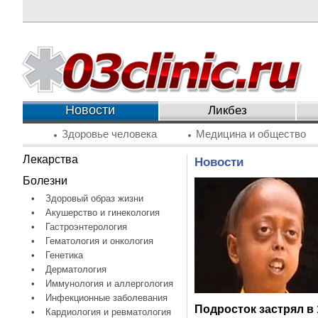
Новости
Ликбез
Здоровье человека
Медицина и общество
Лекарства
Новости
Болезни
•
Здоровый образ жизни
•
Акушерство и гинекология
•
Гастроэнтерология
•
Гематология и онкология
•
Генетика
•
Дерматология
•
Иммунология и аллергология
•
Инфекционные заболевания
Подросток застрял в 
•
Кардиология и ревматология