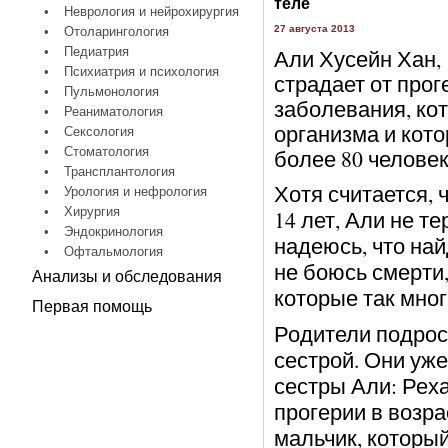
теле
•
Неврология и нейрохирургия
27 августа 2013
•
Отоларингология
•
Педиатрия
Али Хусейн Хан, 
•
Психиатрия и психология
страдает от прог
•
Пульмонология
заболевания, ко
•
Реаниматология
организма и кот
•
Сексология
•
Стоматология
более 80 человек
•
Трансплантология
Хотя считается, 
•
Урология и нефрология
•
Хирургия
14 лет, Али не т
•
Эндокринология
надеюсь, что най
•
Офтальмология
не боюсь смерти,
Анализы и обследования
которые так мног
Первая помощь
Родители подрос
сестрой. Они уже
сестры Али: Реха
прогерии в возра
мальчик, который