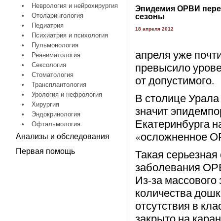
•
Неврология и нейрохирургия
Эпидемия ОРВИ пере
•
Отоларингология
сезоны
•
Педиатрия
18 апреля 2012
•
Психиатрия и психология
•
Пульмонология
апреля уже почти
•
Реаниматология
превысило урове
•
Сексология
•
Стоматология
от допустимого.
•
Трансплантология
•
Урология и нефрология
В столице Урала 
•
Хирургия
значит эпидемпо
•
Эндокринология
Екатеринбурга н
•
Офтальмология
«осложненное О
Анализы и обследования
Первая помощь
Такая серьезная
заболевания ОРВ
Из-за массового
количества дошк
отсутствия в кла
закрыто на каран