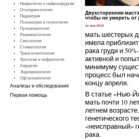
•
Неврология и нейрохирургия
•
Отоларингология
Двухсторонняя мастэ
•
Педиатрия
чтобы не умереть от 
•
Психиатрия и психология
14 мая 2013
•
Пульмонология
мать шестерых де
•
Реаниматология
имела приблизит
•
Сексология
•
Стоматология
рака груди и 50%
•
Трансплантология
активной и попыт
•
Урология и нефрология
минимуму сущест
•
Хирургия
•
Эндокринология
процесс был нача
•
Офтальмология
концу апреля.
Анализы и обследования
В статье «Нью-Й
Первая помощь
мать почти 10 ле
летнем возрасте.
генетического т
«неисправный» г
рака.