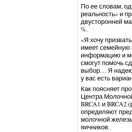
По ее словам, од
реальность» и п
двусторонней мас
%.
«Я хочу призвать
имеет семейную 
информацию и ме
смогут помочь с
выбор… Я надеюсь
у вас есть вариа
Как поясняет пр
Центра Молочной
BRCA1 и BRCA2 (р
определяют пред
молочной железы
яичников.