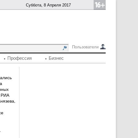
Суббота, 8 Апреля 2017
Пользователи
Профессия
Бизнес
ались
а
нных
т РИА
нязева,
се
.