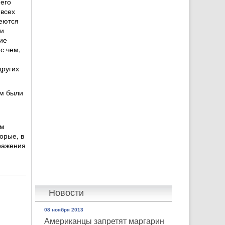
него
 всех
еются
и
ие
с чем,
других
ым были
ым
орые, в
ражения
Новости
08 ноября 2013
Американцы запретят маргарин