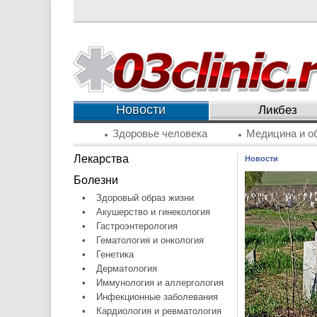
Новости
Ликбез
Здоровье человека
Медицина и о
Лекарства
Новости
Болезни
•
Здоровый образ жизни
•
Акушерство и гинекология
•
Гастроэнтерология
•
Гематология и онкология
•
Генетика
•
Дерматология
•
Иммунология и аллергология
•
Инфекционные заболевания
•
Кардиология и ревматология