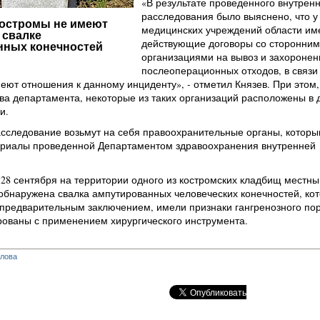
«В результате проведенного внутрен
расследования было выяснено, что у
остромы не имеют
медицинских учреждений области им
 свалке
действующие договоры со сторонним
нных конечностей
организациями на вывоз и захоронен
послеоперационных отходов, в связи 
еют отношения к данному инциденту», - отметил Князев. При этом,
ва департамента, некоторые из таких организаций расположены в 
и.
сследование возьмут на себя правоохранительные органы, котор
риалы проведенной Департаментом здравоохранения внутренней
28 сентября на территории одного из костромских кладбищ местн
бнаружена свалка ампутированных человеческих конечностей, кот
с предварительным заключением, имели признаки гангренозного по
рованы с применением хирургического инструмента.
глова