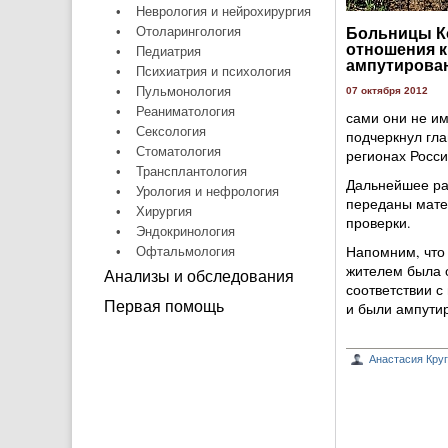
•
Неврология и нейрохирургия
•
Отоларингология
Больницы К
отношения к
•
Педиатрия
ампутирова
•
Психиатрия и психология
•
Пульмонология
07 октября 2012
•
Реаниматология
сами они не им
•
Сексология
подчеркнул гла
•
Стоматология
регионах Росси
•
Трансплантология
Дальнейшее ра
•
Урология и нефрология
переданы мате
•
Хирургия
проверки.
•
Эндокринология
Напомним, что 
•
Офтальмология
жителем была о
Анализы и обследования
соответствии 
Первая помощь
и были ампути
Анастасия Кру