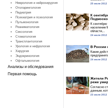
•
Неврология и нейрохирургия
25 июля 2012
•
Отоларингология
•
Педиатрия
К сентябр
•
Психиатрия и психология
Подмосков
•
Пульмонология
К сентябрю 
•
Реаниматология
население 
области,...
•
Сексология
24 июля 2012
•
Стоматология
•
Трансплантология
•
Урология и нефрология
В России 
•
Хирургия
Какие дейс
предпринять 
•
Эндокринология
24 июля 2012
•
Офтальмология
Анализы и обследования
Первая помощь
Жители Р
реже умир
Согласно с
данным, кот
23 июля 2012