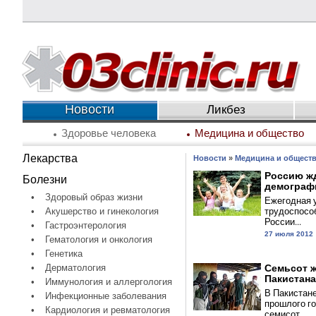
Новости
Ликбез
Здоровье человека
Медицина и общество
Лекарства
Новости
»
Медицина и общест
Россию ж
Болезни
демографи
•
Здоровый образ жизни
Ежегодная 
трудоспосо
•
Акушерство и гинекология
России...
•
Гастроэнтерология
27 июля 2012
•
Гематология и онкология
•
Генетика
•
Дерматология
Семьсот 
Пакистана 
•
Иммунология и аллергология
В Пакистане
•
Инфекционные заболевания
прошлого го
•
Кардиология и ревматология
семисот...