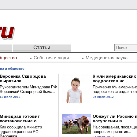
Статьи
бщество
События и люди
Медицинская наука
на и общество
Вероника Скворцова
6 млн американских
выразила...
подростков не...
Руководителем Минздрава РФ
Примерно 8% американ
Вероникой Скворцовой была...
подростков страдают от.
11 июля 2012
05 июля 2012
Минздрав готовит
Обяжут ли Россию 
постановление о...
вступлении в...
Как сообщила министр
На совещании, посвящ
здравоохранения РФ
вопросам принятия...
Вероника...
04 июля 2012