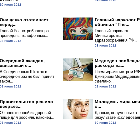
10 июля 2012
Онищенко отстаивает
Главный нарколог 
перед...
обвинил "The...
Главой Роспотребнадзора
Главный нарколог
проведены телефонные...
Министерства
здравоохранения РФ...
08 июля 2012
03 июля 2012
Очередной скандал,
Медведев пообещал
связанный с...
расходы на...
В Соединенных Штатах в
Премьер-министром РФ
очередной раз не был принят
Дмитрием Медведевым
закон...
сделано...
06 июля 2012
02 июля 2012
Правительство решило
Молодежь мира меч
всерьез...
о...
О качественной и здоровой
Данные, полученные в
пище для россиян, наконец...
результате исследования
05 июля 2012
30 июня 2012