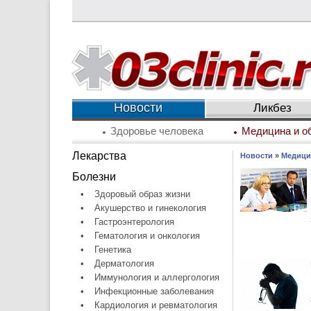
Новости
Ликбез
Здоровье человека
Медицина и о
Лекарства
Новости
»
Медици
Болезни
•
Здоровый образ жизни
•
Акушерство и гинекология
•
Гастроэнтерология
•
Гематология и онкология
•
Генетика
•
Дерматология
•
Иммунология и аллергология
•
Инфекционные заболевания
•
Кардиология и ревматология