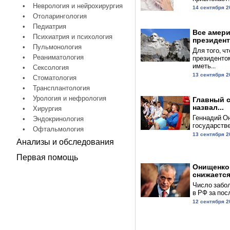
•
Неврология и нейрохирургия
14 сентября 2
•
Отоларингология
•
Педиатрия
Все амери
•
Психиатрия и психология
президент
•
Пульмонология
Для того, ч
•
Реаниматология
президенто
иметь...
•
Сексология
13 сентября 2
•
Стоматология
•
Трансплантология
•
Урология и нефрология
Главный 
назвал...
•
Хирургия
Геннадий О
•
Эндокринология
государстве
•
Офтальмология
13 сентября 2
Анализы и обследования
Первая помощь
Онищенко:
снижается.
Число забо
в РФ за посл
12 сентября 2