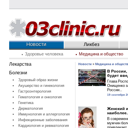
Новости
Ликбез
Здоровье человека
Медицина и общество
Лекарства
Новости
»
Медицина и общест
В России,
Болезни
будет введ
•
Здоровый образ жизни
Глава Роспо
Онищенко за
•
Акушерство и гинекология
России...
•
Гастроэнтерология
19 сентября 2
•
Гематология и онкология
•
Генетика
•
Дерматология
Женский и
наиболее..
•
Иммунология и аллергология
В современ
•
Инфекционные заболевания
мужчин бол
•
Кардиология и ревматология
привлекает..