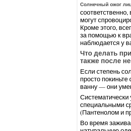
Солнечный ожог ли
соответственно, 
могут спровоциро
Кроме этого, все
за помощью к вра
наблюдается у в
Что делать при
также после не
Если степень сол
просто покиньте
ванну — они ум
Систематически 
специальными ср
(Пантенолом и пр
Во время зажива
натуральную од