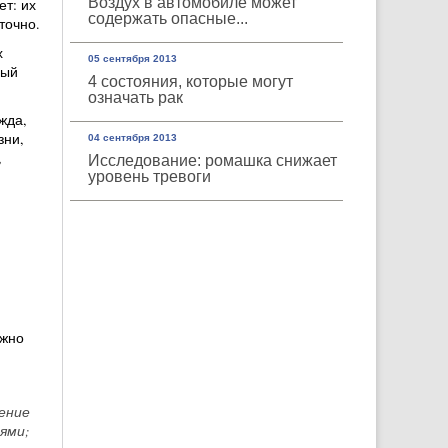
Воздух в автомобиле может
ет: их
содержать опасные...
точно.
х
05 сентября 2013
-ый
4 состояния, которые могут
означать рак
жда,
зни,
04 сентября 2013
,
Исследование: ромашка снижает
уровень тревоги
ожно
ение
ями;