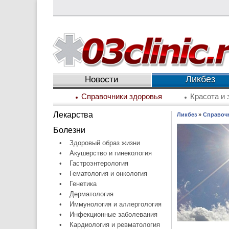
Ликбез
Новости
Справочники здоровья
Красота и 
Лекарства
Ликбез
»
Справоч
Болезни
•
Здоровый образ жизни
•
Акушерство и гинекология
•
Гастроэнтерология
•
Гематология и онкология
•
Генетика
•
Дерматология
•
Иммунология и аллергология
•
Инфекционные заболевания
•
Кардиология и ревматология