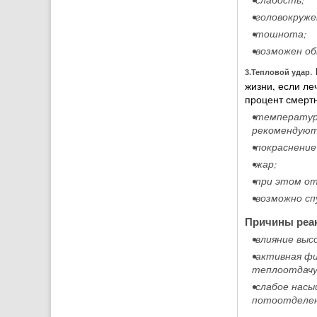
•головокруже
•тошнота;
•возможен об
.
3.Тепловой удар
жизни, если л
процент смертн
•температур
рекомендуют
•покраснение
•жар;
•при этом о
•возможно сп
Причины реак
•влияние выс
•активная фи
теплоотдачу
•слабое нас
потоотделен