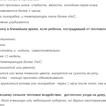
т признаки шока: слабость, вялость, холодная серая кожа;
оявляются более 4 часов;
 лихорадка, и температура тела более 40оС;
ояние ухудшается.
рачу в ближайшее время, если ребенок, пострадавший от тепловог
лезненно;
рок;
ы стоять и ходить самостоятельно;
ее 12 недель;
 температура более 38оС;
ошнотой или рвотой;
чится или моча темного цвета, жалуется на сухость во рту,
лез – налицо признаки обезвоживания;
кружиться голова или лихорадит через 2 часа после того, как 
есшему сильное тепловое воздействие, достаточно ухода на дому,
 боли в мышцах или небольшие судороги, но других насторажи
ет;