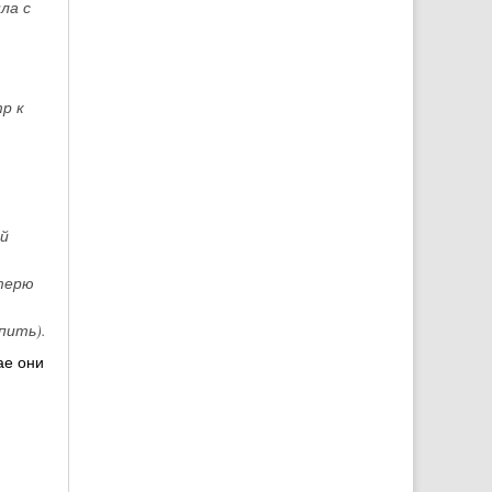
ла с
р к
й
терю
пить).
ае они