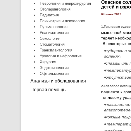
Опасное сол
•
Неврология и нейрохирургия
детей и взр
•
Отоларингология
04 июня 2013
•
Педиатрия
•
Психиатрия и психология
•
Пульмонология
1.Тепловые судор
мышечной масс
•
Реаниматология
теряет необход
•
Сексология
В некоторых сл
•
Стоматология
•судороги в 
•
Трансплантология
голенях;
•
Урология и нефрология
•
Хирургия
•спазмы или 
•
Эндокринология
•температур
•
Офтальмология
•отсутствие
Анализы и обследования
2.Тепловое истощ
Первая помощь
пациента к вра
тепловому удар
•повышенное
влагопотере
•кожные покр
• температур
•слабость;