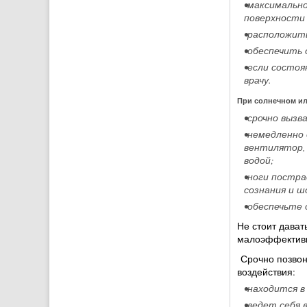
•максимально
поверхности
•расположит
•обеспечить 
•если состоя
врачу.
При солнечном ил
•срочно вызв
•немедленно
вентилятор,
водой;
•ноги постр
сознания и ш
•обеспечьте 
Не стоит дава
малоэффектив
Срочно позвони
воздействия:
•находится в
•ведет себя 