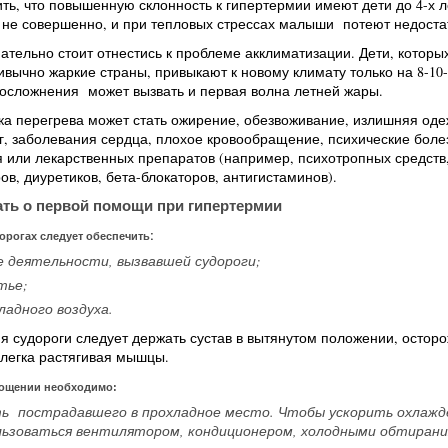
ть, что повышенную склонность к гипертермии имеют дети до 4-х л
 не совершенно, и при тепловых стрессах малыши потеют недоста
тельно стоит отнестись к проблеме акклиматизации. Дети, которы
ивычно жаркие страны, привыкают к новому климату только на 8-10
 осложнения может вызвать и первая волна летней жары.
а перегрева может стать ожирение, обезвоживание, излишняя оде
, заболевания сердца, плохое кровообращение, психические боле
 или лекарственных препаратов (например, психотропных средств
ов, диуретиков, бета-блокаторов, антигистаминов).
ать о первой помощи при гипертермии
:
орогах следует обеспечить
 деятельности, вызвавшей судороги;
тье;
ладного воздуха.
 судороги следует держать сустав в вытянутом положении, остор
слегка растягивая мышцы.
тощении необходимо:
ь пострадавшего в прохладное место. Чтобы ускорить охлажд
льзоваться вентилятором, кондиционером, холодными обтирани