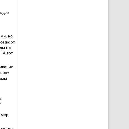
тура
ми, но
седж от
ды (от
. А вот
ивание.
янная
томы
о
и
 мер,
 ли его