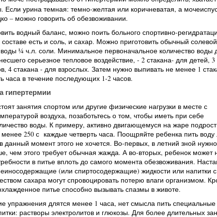
. Если урина темная: темно-желтая или коричневатая, а мочеиспу
ко – можно говорить об обезвоживании.
овить водный баланс, можно поить больного спортивно-регидрата
о составе есть и соль, и сахар. Можно приготовить обычный солевой
л воды ¼ ч.л. соли. Минимальное первоначальное количество воды 
несшего серьезное тепловое воздействие, - 2 стакана- для детей, 3
ов, 4 стакана - для взрослых. Затем нужно выпивать не менее 1 ста
ь часа в течение последующих 1-2 часов.
а гипертермии
тоят занятия спортом или другие физические нагрузки в месте с
пературой воздуха, позаботьтесь о том, чтобы иметь при себе
личество воды. К примеру, активно двигающемуся на жаре подрост
менее 250 с каждые четверть часа. Поощряйте ребенка пить воду 
в данный момент этого не хочется. Во-первых, в летний зной нужно
е, чем этого требует обычная жажда. А во-вторых, ребенок может 
требности в питье вплоть до самого момента обезвоживания. Наста
феиносодержащие (или спиртосодержащие) жидкости или напитки с
еством сахара могут спровоцировать потерю влаги организмом. К
охлажденное питье способно вызывать спазмы в животе.
е упражнения длятся менее 1 часа, нет смысла пить специальные
итки: растворы электролитов и глюкозы. Для более длительных за