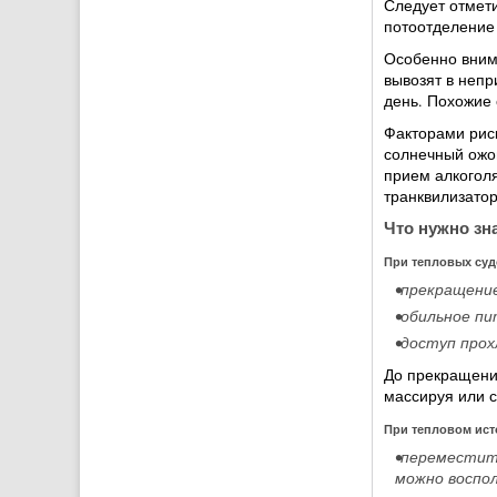
Следует отмети
потоотделение
Особенно внима
вывозят в непр
день. Похожие
Факторами риск
солнечный ожог
прием алкоголя
транквилизатор
Что нужно зн
При тепловых суд
•прекращение
•обильное пи
•доступ прох
До прекращения
массируя или 
При тепловом ис
•переместит
можно воспо