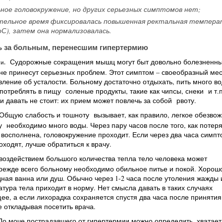
ное головокружение, но других серьезных симптомов нет;
тельное время фиксировалась повышенная ректальная темпера
 оС), затем она нормализовалась.
ь за больным, перенесшим гипертермию
Судорожные сокращения мышц могут быт довольно болезненны
и.
не принесут серьезных проблем. Этот симптом – своеобразный мес
вление об усталости. Больному достаточно отдыхать, пить много во
употреблять в пищу соленые продукты, такие как чипсы, снеки и т.п
ли давать не стоит: их прием может повлечь за собой рвоту.
Общую слабость и тошноту вызывает, как правило, легкое обезвож
необходимо много воды. Через пару часов после того, как потер
 восполнена, головокружение проходит. Если через два часа симп
оходят, лучше обратиться к врачу.
воздействием большого количества тепла тело человека может
режде всего больному необходимо обильное питье и покой. Хорош
ная ванна или душ. Обычно через 1-2 часа после утоления жажды 
тура тела приходит в норму. Нет смысла давать в таких случаях
, а если лихорадка сохраняется спустя два часа после принятия
 откладывая посетить врача.
 По моче пострадавшего от гипертермии можно определить, хватает