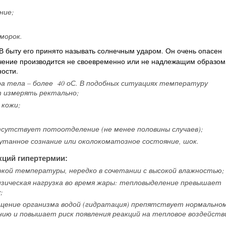
ние;
морок.
 В быту его принято называть солнечным ударом. Он очень опасен
ечение производится не своевременно или не надлежащим образом
ости.
а тела – более 40 оС. В подобных ситуациях температуру
 измерять ректально;
 кожи;
тсутствует потоотделение (не менее половины случаев);
утанное сознание или околокоматозное состояние, шок.
ций гипертермии:
окой температуры, нередко в сочетании с высокой влажностью;
зическая нагрузка во время жары: тепловыделение превышает
;
ыщение организма водой (гидратация) препятствует нормально
ию и повышает риск появления реакций на тепловое воздейств