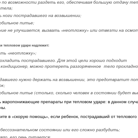
 по возможности раздеть его, обеспечивая большую отдачу теп
 тела;
ь ноги пострадавшего на возвышении;
обильное питье;
ние не улучшается, вызвать «неотложку» или отвезти на осмот
и тепловом ударе надлежит:
ать «неотложку»;
 охладить пострадавшего. Для этой цели хорошо подходит
 кондиционер, можно протереть разгоряченное тело прохладно
адавшего нужно держать на возвышении, это предотвратит по
ок;
обильное питье (столько, сколько человек в состоянии будет вы
ть жаропонижающие препараты при тепловом ударе: в данном случ
ны.
те в «скорую помощь», если ребенок, пострадавший от теплового
 бессознательном состоянии или его сложно разбудить;
вяло, его речь путается;