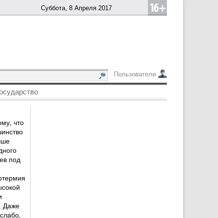
Суббота, 8 Апреля 2017
Пользователи
осударство
му, что
шинство
чше
дного
ев под
ертермия
ысокой
и
. Даже
слабо,