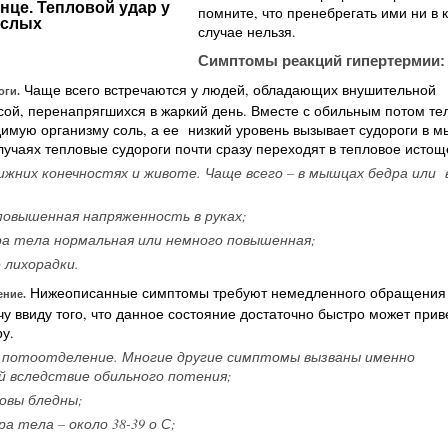
нце. Тепловой удар у
помните, что пренебрегать ими ни в 
ослых
случае нельзя.
Симптомы реакций гипертермии:
Чаще всего встречаются у людей, обладающих внушительной
оги.
ой, перенапрягшихся в жаркий день. Вместе с обильным потом те
имую организму соль, а ее низкий уровень вызывает судороги в м
учаях тепловые судороги почти сразу переходят в тепловое истощ
нижних конечностях и животе. Чаще всего – в мышцах бедра или 
повышенная напряженность в руках;
а тела нормальная или немного повышенная;
 лихорадки.
Нижеописанные симптомы требуют немедленного обращения
ение.
чу ввиду того, что данное состояние достаточно быстро может прив
у.
 потоотделение. Многие другие симптомы вызваны именно
й вследствие обильного потения;
овы бледны;
а тела – около 38-39 о С;