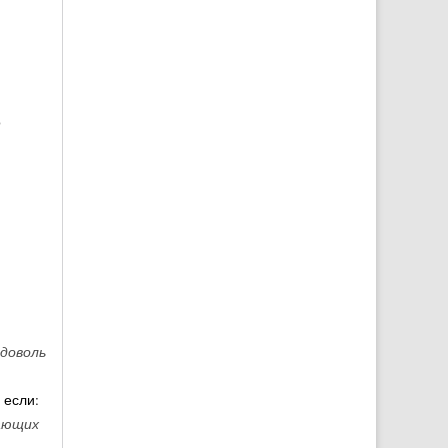
о
вдоволь
 если:
вающих