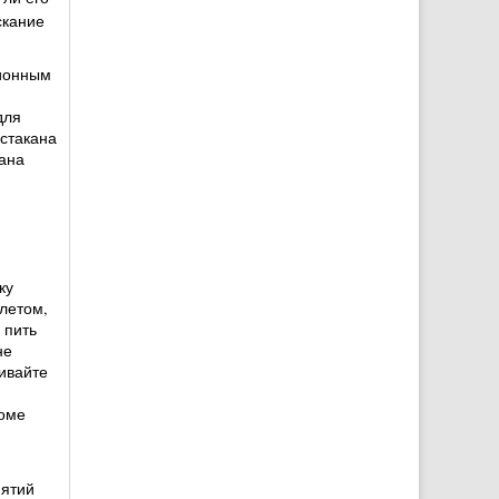
скание
ционным
для
 стакана
кана
ку
летом,
 пить
не
ивайте
роме
нятий