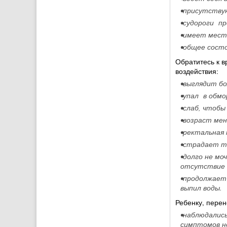
•присутствую
•судороги пр
•имеет место
•общее сост
Обратитесь к в
воздействия:
•выглядит бо
•упал в обмо
•слаб, чтоб
•возраст мен
•ректальная
•страдает т
•долго не мо
отсутствие с
•продолжает 
выпил воды.
Ребенку, перен
•наблюдались
симптомов н