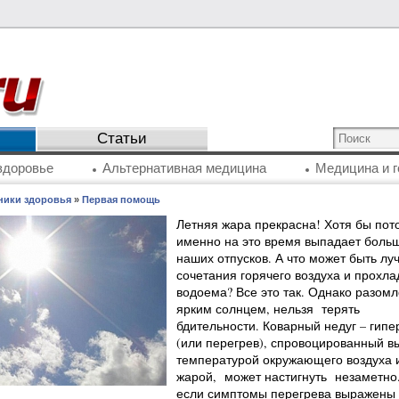
Статьи
здоровье
Альтернативная медицина
Медицина и г
ники здоровья
»
Первая помощь
Летняя жара прекрасна! Хотя бы пото
именно на это время выпадает боль
наших отпусков. А что может быть лу
сочетания горячего воздуха и прохла
водоема? Все это так. Однако разомл
ярким солнцем, нельзя терять
бдительности. Коварный недуг – гип
(или перегрев), спровоцированный в
температурой окружающего воздуха 
жарой, может настигнуть незаметно
если симптомы перегрева выражены 