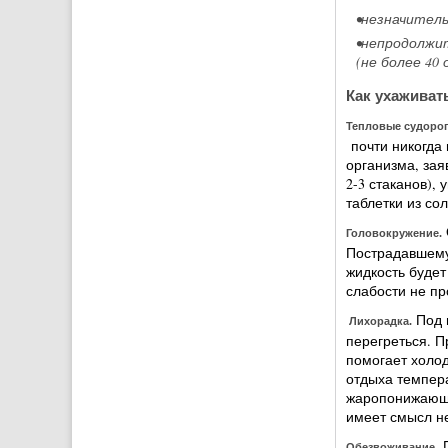
•незначитель
•непродолжи
(не более 40
Как ухаживат
Тепловые судорог
почти никогда 
организма, зая
2-3 стаканов), 
таблетки из со
Головокружение.
Пострадавшему 
жидкость будет
слабости не пр
Под 
Лихорадка.
перегреться. П
помогает холод
отдыха темпера
жаропонижающее
имеет смысл не
.
Обезвоживание