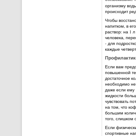
организму воды
происходит ред
Чтобы восстан
напитком, в ег
раствор: на 1 
человека, пере
- для подростк
каждые четверт
Профилактик
Если вам предс
повышенной тем
достаточное ко
необходимо не 
даже если ему 
жидкости больш
чувствовать по
на том, что ко
большим колич
того, слишком 
Если физически
спортивные нап