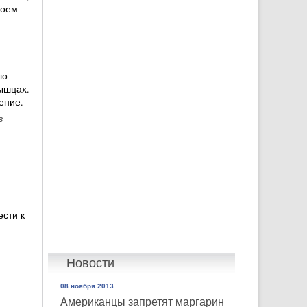
коем
ло
ышцах.
ение.
в
ести к
Новости
08 ноября 2013
Американцы запретят маргарин