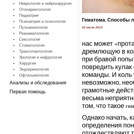
•
Неврология и нейрохирургия
•
Отоларингология
•
Педиатрия
Гематома. Способы 
•
Психиатрия и психология
•
Пульмонология
24 июля 2013
•
Реаниматология
•
Сексология
нас может «прота
•
Стоматология
дремлющую в кор
•
Трансплантология
при бравой попыт
•
Урология и нефрология
•
Хирургия
повредить кулак
•
Эндокринология
команды. И коль 
•
Офтальмология
невозможно, нео
Анализы и обследования
грамотные дейст
Первая помощь
весьма неприятн
том, что такое
ге
Однако начать, к
определения пон
отождествляют 