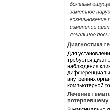
болевые ощуще
заметное нару
возникновение 
изменение цвет
локальное пов
Диагностика г
Для установлени
требуется диагн
наблюдения клин
дифференциально
внутренних орга
компьютерной то
Лечение гемат
потерпевшему
В максимально к