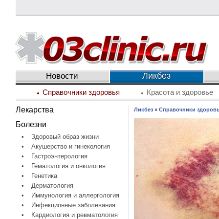
Ликбез
Новости
Справочники здоровья
Красота и здоровье
Лекарства
Ликбез
»
Справочники здоров
Болезни
•
Здоровый образ жизни
•
Акушерство и гинекология
•
Гастроэнтерология
•
Гематология и онкология
•
Генетика
•
Дерматология
•
Иммунология и аллергология
•
Инфекционные заболевания
•
Кардиология и ревматология