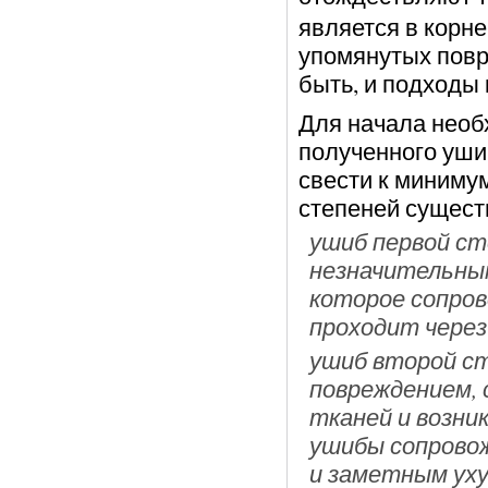
является в корне
упомянутых повр
быть, и подходы 
Для начала необ
полученного уши
свести к миниму
степеней сущест
ушиб первой ст
незначительным
которое сопро
проходит через 
ушиб второй ст
повреждением,
тканей и возни
ушибы сопрово
и заметным ух