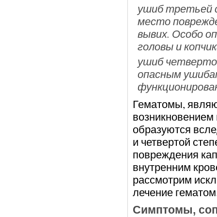
ушиб третьей с
место поврежде
вывих. Особо о
головы и копчик
ушиб четверто
опасным ушиба
функционирова
Гематомы, являю
возникновением 
образуются всле
и четвертой степ
повреждения кап
внутренним кров
рассмотрим искл
лечение гематом
Симптомы, со