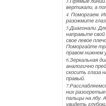
3.Прямые линии.
вертикали, а по
4. Поморгаем. И
разожмите глаза
5.Диагонали. Дл
направьте свой 
свое левое плеч
Поморгайте три
правом нижнем у
6.Зеркальная д
аналогично пре
скосить глаза н
правый.
7.Расслабляемся
них разогретые
пальцы на лбу. 
увидеть глубок