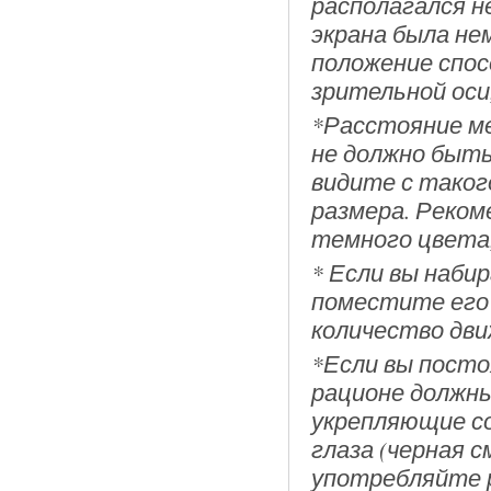
располагался н
экрана была не
положение спос
зрительной оси
*Расстояние ме
не должно быть 
видите с тако
размера. Реко
темного цвета,
* Если вы наби
поместите его 
количество дви
*Если вы посто
рационе должн
укрепляющие с
глаза (черная с
употребляйте р