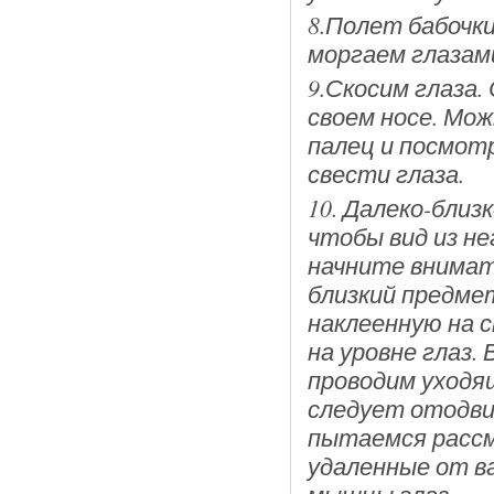
8.Полет бабочк
моргаем глазами
9.Скосим глаза.
своем носе. Мо
палец и посмотр
свести глаза.
10. Далеко-близ
чтобы вид из н
начните внимат
близкий предме
наклеенную на 
на уровне глаз.
проводим уходя
следует отодви
пытаемся расс
удаленные от в