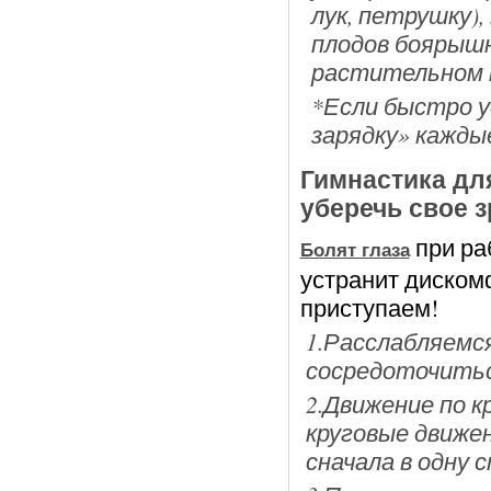
лук, петрушку),
плодов боярышн
растительном 
*Если быстро 
зарядку» кажды
Гимнастика для
уберечь свое 
при ра
Болят глаза
устранит диском
приступаем!
1.Расслабляемс
сосредоточитьс
2.Движение по к
круговые движе
сначала в одну с