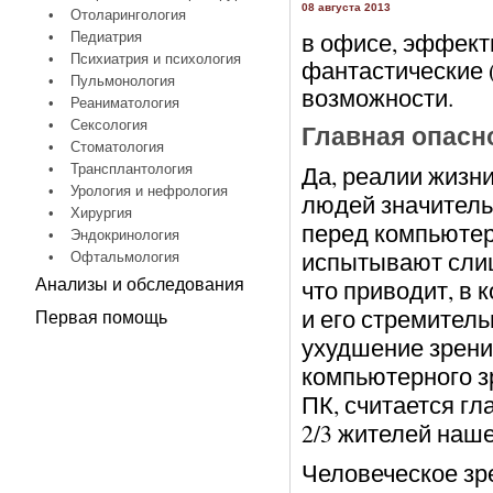
08 августа 2013
•
Отоларингология
в офисе, эффект
•
Педиатрия
•
Психиатрия и психология
фантастические (
•
Пульмонология
возможности.
•
Реаниматология
•
Сексология
Главная опасно
•
Стоматология
Да, реалии жизни
•
Трансплантология
•
Урология и нефрология
людей значитель
•
Хирургия
перед компьютер
•
Эндокринология
испытывают слиш
•
Офтальмология
что приводит, в 
Анализы и обследования
и его стремител
Первая помощь
ухудшение зрени
компьютерного з
ПК, считается гл
2/3 жителей наше
Человеческое зр