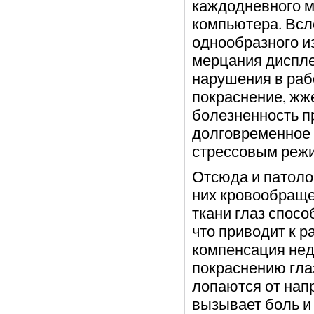
каждодневного м
компьютера. Всл
однообразного и
мерцания диспле
нарушения в раб
покраснение, жже
болезненность п
долговременное 
стрессовым реж
Отсюда и патолог
них кровообраще
ткани глаз спосо
что приводит к 
компенсация нед
покраснению глаз
лопаются от нап
вызывает боль и