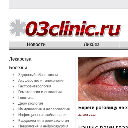
Новости
Ликбез
Лекарства
Болезни
•
Здоровый образ жизни
•
Акушерство и гинекология
•
Гастроэнтерология
•
Гематология и онкология
•
Генетика
•
Дерматология
Береги роговицу не 
•
Иммунология и аллергология
•
Инфекционные заболевания
21 мая 2013
•
Кардиология и ревматология
наши с вами гла
•
Неврология и нейрохирургия