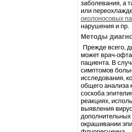
заболевания, а т
или переохлажде
околоносовых па
нарушения и пр.
Методы диагно
Прежде всего, д
может врач-офта
пациента. В слу
симптомов боль
исследования, к
общего анализа 
соскоба эпителия
реакциях, испол
выявления вирус
дополнительных 
окрашивании эпи
флуоресцеина.