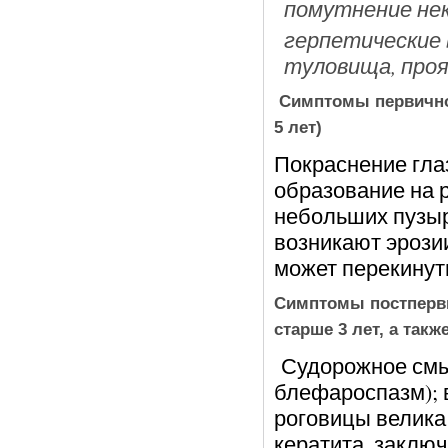
помутнение не
герпетические в
туловища, проя
Симптомы первичного
5 лет)
Покраснение гла
образование на 
небольших пузыр
возникают эрози
может перекинут
Симптомы постперви
старше 3 лет, а так
Судорожное смык
блефароспазм); 
роговицы велика
кератита, заклю