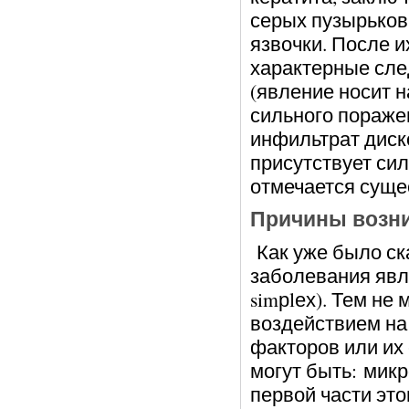
серых пузырьков
язвочки. После 
характерные сле
(явление носит н
сильного пораже
инфильтрат диск
присутствует сил
отмечается суще
Причины возни
Как уже было ск
заболевания явля
simрlех). Тем не
воздействием на
факторов или их 
могут быть:
микр
первой части эт