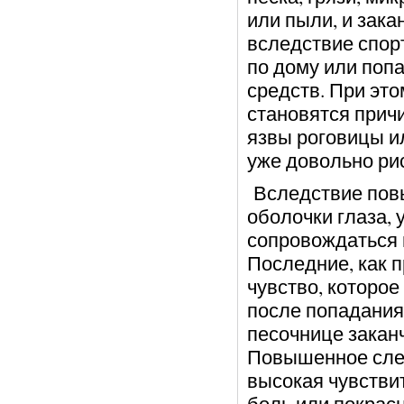
или пыли, и зак
вследствие спор
по дому или поп
средств. При эт
становятся прич
язвы роговицы ил
уже довольно ри
Вследствие повы
оболочки глаза,
сопровождаться
Последние, как п
чувство, которое
после попадания 
песочнице заканч
Повышенное слез
высокая чувстви
боль или покрас