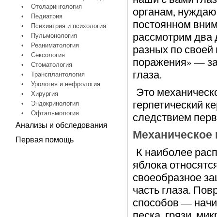
•
Отоларингология
органам, нуждаю
•
Педиатрия
постоянном вним
•
Психиатрия и психология
рассмотрим два 
•
Пульмонология
•
Реаниматология
разных по своей 
•
Сексология
поражения» — за
•
Стоматология
глаза.
•
Трансплантология
•
Урология и нефрология
Это механическо
•
Хирургия
герпетический к
•
Эндокринология
•
Офтальмология
следствием перв
Анализы и обследования
Механическое 
Первая помощь
К наиболее рас
яблока относятся
своеобразное за
часть глаза. По
способов — начи
песка, грязи, ми