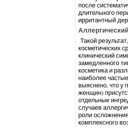
после систематич
длительного пер
ирритантный дер
Аллергический
Такой результат
косметических ср
клинический сим
замедленного тип
косметика и раз
наиболее частые
выяснено, что у 
женщин) присутст
отдельные ингред
случаев аллерги
роли осложнения
комплексного воз