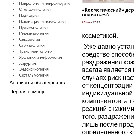
•
Неврология и нейрохирургия
•
Отоларингология
«Косметический» дер
опасаться?
•
Педиатрия
•
Психиатрия и психология
08 мая 2013
•
Пульмонология
•
Реаниматология
косметикой.
•
Сексология
Уже давно устан
•
Стоматология
•
Трансплантология
средство способ
•
Урология и нефрология
раздражения кож
•
Хирургия
всегда является 
•
Эндокринология
•
Офтальмология
случаях риск на
Анализы и обследования
от концентрации 
индивидуальной 
Первая помощь
компонентов, а т
реакций с каким
того, раздражени
лишь после прод
определенного к