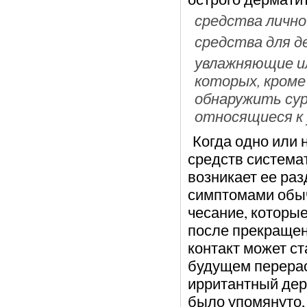
средства лично
средства для д
увлажняющие ил
которых, кроме
обнаружить су
относящиеся к
Когда одно или 
средств системат
возникает ее ра
симптомами обыч
чесание, которы
после прекращен
контакт может ст
будущем перерас
ирритантный дер
было упомянуто,