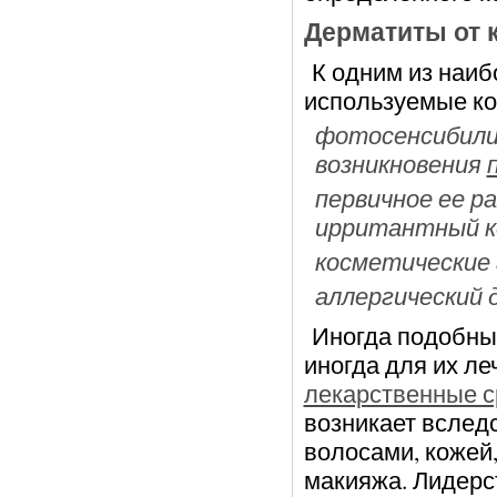
Дерматиты от 
К одним из наиб
используемые ко
фотосенсибилиз
возникновения
первичное ее р
ирритантный 
косметические 
аллергический
Иногда подобные
иногда для их л
лекарственные с
возникает вслед
волосами, кожей
макияжа. Лидерс