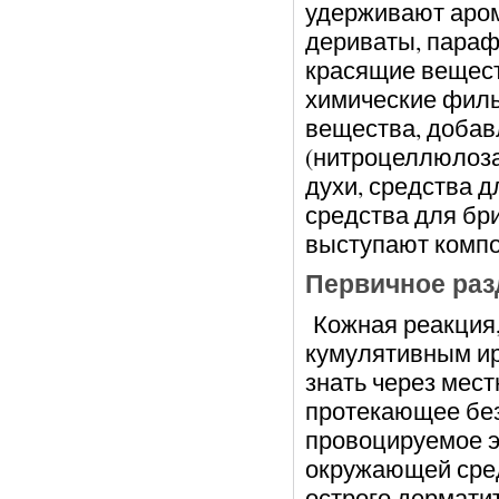
удерживают аром
дериваты, пара
красящие вещест
химические филь
вещества, добав
(нитроцеллюлоза,
духи, средства 
средства для бри
выступают компо
Первичное раз
Кожная реакция,
кумулятивным ир
знать через мест
протекающее без
провоцируемое э
окружающей сред
острого дермати