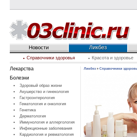
Ликбез
Новости
Справочники здоровья
Красота и здоровье
Лекарства
Ликбез
»
Справочники здоров
Болезни
•
Здоровый образ жизни
•
Акушерство и гинекология
•
Гастроэнтерология
•
Гематология и онкология
•
Генетика
•
Дерматология
•
Иммунология и аллергология
•
Инфекционные заболевания
•
Кардиология и ревматология