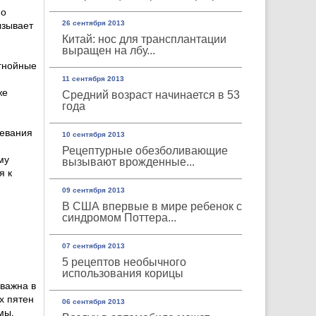
но
ызывает
26 сентября 2013
Китай: нос для трансплантации
выращен на лбу...
 гнойные
е
11 сентября 2013
же
Средний возраст начинается в 53
года
левания
10 сентября 2013
Рецептурные обезболивающие
му
вызывают врожденные...
я к
09 сентября 2013
В США впервые в мире ребенок с
синдромом Поттера...
07 сентября 2013
5 рецептов необычного
использования корицы
важна в
х пятен
06 сентября 2013
мы.