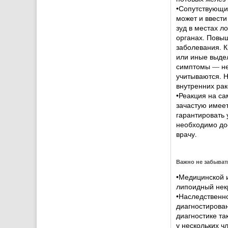
•Сопутствующи
может и ввести
зуд в местах л
органах. Повы
заболевания. К
или иные выде
симптомы — нед
учитываются. 
внутренних рак
•Реакция на са
зачастую имее
гарантировать 
необходимо до
врачу.
Важно не забыват
•Медицинской и
липоидный нек
•Наследственно
диагностирован
диагностике та
у нескольких ч