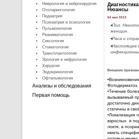
•
Неврология и нейрохирургия
Диагностика
Нюансы
•
Отоларингология
•
Педиатрия
04 мая 2013
•
Психиатрия и психология
•Пол. Некот
•
Пульмонология
женщин.
•
Реаниматология
•Раса и стра
•
Сексология
•Настоящее 
•
Стоматология
инфекционны
•
Трансплантология
•
Урология и нефрология
•
Хирургия
Внешние признак
•
Эндокринология
•
Офтальмология
•Возникновени
Фотодерматоз,
Анализы и обследования
•Течение боле
Первая помощь
вызываемый пр
достаточно дин
статичны в сво
•Локализация п
взрослых и по
локтя, а псори
иметь специфич
потовых желез 