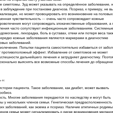
е симптомы. Зуд может указывать на определённое заболевание, 
 в заблуждение при постановке диагноза. Псориаз, к примеру, не в
окализации, но может провоцировать его возникновение на половых
шенная чувствительность — очень часто сопровождает кожные
ровотечения могут сопровождать злокачественные образования, а
ления часто сопутствуют инфекционным заболеваниям. Системны
омогание, лихорадка, боль в суставах, отеки или потеря веса так
Нередко кожные заболевания являются маркерами в диагностике
овых заболеваний.
молечение. Попытки пациента самостоятельно избавиться от забо
т противоположный эффект. Избавление от симптомов не может
успешности дальнейшего лечения и затрудняет диагностику. Поэто
сконально выяснять все возможные способы лечения до обращени
ь о:
стории пациента. Такое заболевание, как диабет, может вызвать
робиоз.
сть. Многие заболевания передаются по наследству и могут быть
ы у нескольких членов семьи. Генетическая предрасположенность 
ких заболеваний, как экзема и псориаз. Наличие атипичных родимы
ленов семьи может сигнализировать о риске возникновения мелано