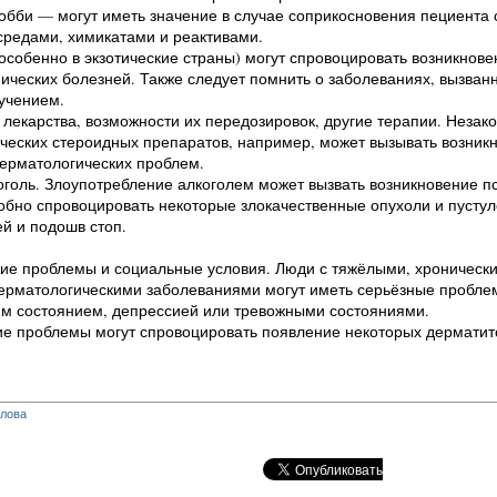
хобби — могут иметь значение в случае соприкосновения пециента 
средами, химикатами и реактивами.
особенно в экзотические страны) могут спровоцировать возникнове
ических болезней. Также следует помнить о заболеваниях, вызван
учением.
екарства, возможности их передозировок, другие терапии. Незак
ческих стероидных препаратов, например, может вызывать возник
дерматологических проблем.
оголь. Злоупотребление алкоголем может вызвать возникновение п
обно спровоцировать некоторые злокачественные опухоли и пусту
й и подошв стоп.
кие проблемы и социальные условия. Люди с тяжёлыми, хроническ
рматологическими заболеваниями могут иметь серьёзные пробле
им состоянием, депрессией или тревожными состояниями.
ие проблемы могут спровоцировать появление некоторых дерматит
глова