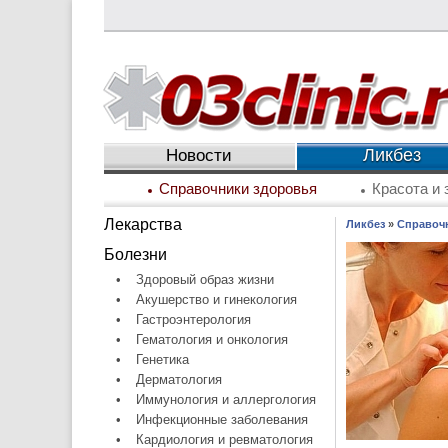
Ликбез
Новости
Справочники здоровья
Красота и 
Лекарства
Ликбез
»
Справоч
Болезни
•
Здоровый образ жизни
•
Акушерство и гинекология
•
Гастроэнтерология
•
Гематология и онкология
•
Генетика
•
Дерматология
•
Иммунология и аллергология
•
Инфекционные заболевания
•
Кардиология и ревматология