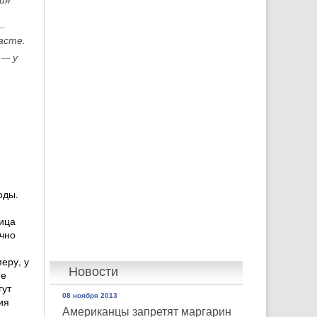
—
асте.
 — у
годы.
ица
чно
еру, у
Новости
не
гут
08 ноября 2013
ия
Американцы запретят маргарин