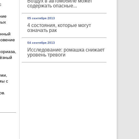
Воздух в автомобиле может
с
содержать опасные...
ние
05 сентября 2013
ных
4 состояния, которые могут
означать рак
онный
новение
04 сентября 2013
Исследование: ромашка снижает
сориаза,
уровень тревоги
лёзный
ими,
мы с
ов.