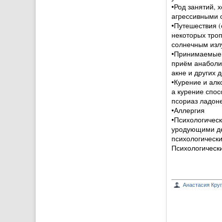
•Род занятий, 
агрессивными 
•Путешествия (
некоторых троп
солнечным изл
•Принимаемые л
приём анаболи
акне и других 
•Курение и алк
а курение спос
псориаз ладоне
•Аллергия
•Психологичес
уродующими де
психологическ
Психологическ
Анастасия Кру