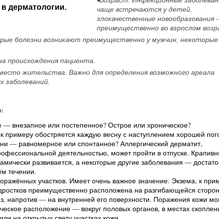
 в дерматологии.
чаще встречаются у детей,
злокачественные новообразования 
преимущественно во взрослом возр
орые болезни возникают преимущественно у мужчин, некоторые
на происхождения пациента.
место жительства. Важно для определения возможного ареала
х заболеваний.
и:
е — внезапное или постепенное? Острое или хроническое?
 к примеру обостряется каждую весну с наступлением хорошей по
зни — равномерное или спонтанное? Аллергический дерматит,
офессиональной деятельностью, может пройти в отпуске. Крапивн
амически развивается, а некоторые другие заболевания — достато
ём течении.
оражённых участков. Имеет очень важное значение. Экзема, к прим
дростков преимущественно расположена на разгибающейся сторо
аз, напротив — на внутренней его поверхности. Поражения кожи мо
еское расположение — вокруг половых органов, в местах скоплен
или на открытых свету участках кожи.