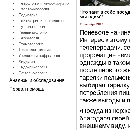
•
Неврология и нейрохирургия
•
Отоларингология
Что таит в себе посуд
•
Педиатрия
мы едим?
•
Психиатрия и психология
31 октября 2012
•
Пульмонология
Поневоле начина
•
Реаниматология
Интерес к этому
•
Сексология
•
Стоматология
телепередачи, с
•
Трансплантология
пророчащие неми
•
Урология и нефрология
однажды в таком
•
Хирургия
•
Эндокринология
после первого ж
•
Офтальмология
тарелки пельменя
Анализы и обследования
выбирая тарелку,
Первая помощь
потребления пищ
также выгоды и 
•Посуда из нерж
благодаря своей
внешнему виду, и