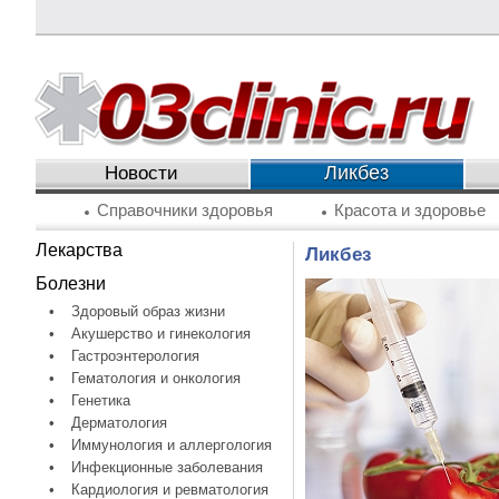
Ликбез
Новости
Справочники здоровья
Красота и здоровье
Лекарства
Ликбез
Болезни
•
Здоровый образ жизни
•
Акушерство и гинекология
•
Гастроэнтерология
•
Гематология и онкология
•
Генетика
•
Дерматология
•
Иммунология и аллергология
•
Инфекционные заболевания
•
Кардиология и ревматология