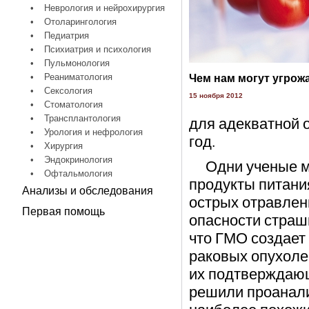
•
Неврология и нейрохирургия
•
Отоларингология
•
Педиатрия
•
Психиатрия и психология
•
Пульмонология
•
Реаниматология
Чем нам могут угрож
•
Сексология
15 ноября 2012
•
Стоматология
•
Трансплантология
для адекватной о
•
Урология и нефрология
год.
•
Хирургия
•
Эндокринология
Одни ученые му
•
Офтальмология
продукты питани
Анализы и обследования
острых отравлен
Первая помощь
опасности страшн
что ГМО создает
раковых опухолей
их подтверждающ
решили проанали