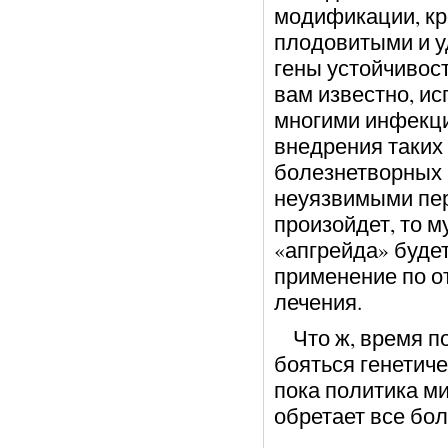
модификации, кр
плодовитыми и у
гены устойчивост
вам известно, и
многими инфекци
внедрения таких 
болезнетворных 
неуязвимыми пер
произойдет, то 
«апгрейда» буде
применение по о
лечения.
Что ж, время по
бояться генетич
пока политика м
обретает все бо