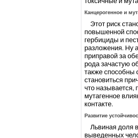
токсичные и мут
Канцерогенное и мут
Этот риск стано
повышенной спос
гербициды и пест
разложения. Ну а
приправой за об
рода зачастую о
также способны 
становиться при
что называется,
мутагенное влиян
контакте.
Развитие устойчиво
Львиная доля вс
выведенных чело