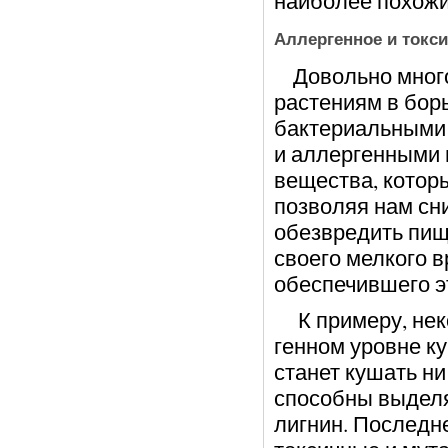
наиболее похожи
Аллергенное и токс
Довольно много 
растениям в бор
бактериальными 
и аллергенными 
вещества, котор
позволяя нам сн
обезвредить пищ
своего мелкого в
обеспечившего э
К примеру, нек
генном уровне ку
станет кушать н
способны выделя
лигнин. Последне