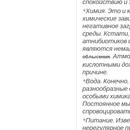
спокойствию и 
*Химия. Это и к
химические зави
негативное за
среды. Кстати,
атнибиотиков 
являются нема
. Атмо
облысения
кислотными до
причине.
*Вода. Конечно
разнообразные 
особыми химика
Постоянное мы
спровоцироват
*Питание. Изве
нерегулярное 