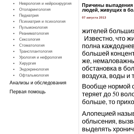
•
Неврология и нейрохирургия
Причины выпадения 
•
Отоларингология
людей, живущих в б
•
Педиатрия
07 августа 2013
•
Психиатрия и психология
•
Пульмонология
жителей больших 
•
Реаниматология
Известно, что ж
•
Сексология
полна каждоднев
•
Стоматология
большей концентр
•
Трансплантология
•
Урология и нефрология
же, немаловажны
•
Хирургия
обстановка в бо
•
Эндокринология
воздуха, воды и т
•
Офтальмология
Анализы и обследования
Вообще нормой сч
Первая помощь
теряет до 50 вол
больше, то прих
Алопецией назыв
облысения, вызв
выделять хронич