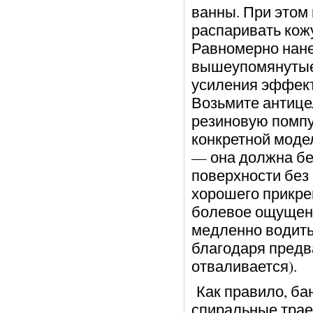
ванны. При этом 
распаривать кожу
Равномерно нане
вышеупомянутые
усиления эффек
Возьмите антице
резиновую помпу
конкретной модел
— она должна бе
поверхности без
хорошего прикре
болевое ощущени
медленно водить 
благодаря предв
отваливается).
Как правило, ба
спиральные трае