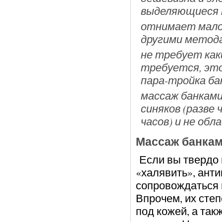
выделяющиеся 
отнимает мало 
другими метод
не требует как
требуется, это
пара-тройка ба
массаж банкам
синяков (разве 
часов) и не об
Массаж банкам
Если вы твердо 
«халявить», ант
сопровождаться
Впрочем, их сте
под кожей, а та