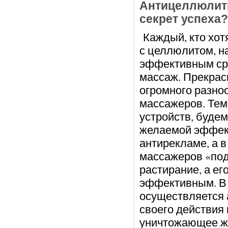
Антицеллюлит
секрет успеха?
Каждый, кто хот
с целлюлитом, на
эффективным сре
массаж. Прекрас
огромного разн
массажеров. Тем
устройств, будем
желаемой эффект
антирекламе, а 
массажеров «по
растирание, а ег
эффективным. В 
осуществляется 
своего действия
уничтожающее жи