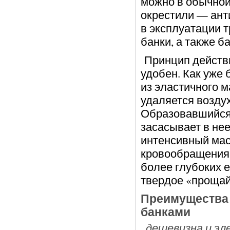
можно в обычной 
окрестили — ан
в эксплуатации 
банки, а также б
Принцип действи
удобен. Как уже 
из эластичного м
удаляется воздух
Образовавшийся 
засасывает в не
интенсивный мас
кровообращения н
более глубоких 
твердое «прощай
Преимущества
банками
дешевизна и эл