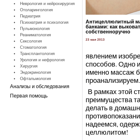
•
Неврология и нейрохирургия
•
Отоларингология
•
Педиатрия
Антицеллюлитный м
•
Психиатрия и психология
банками: как выковат
•
Пульмонология
собственноручно
•
Реаниматология
23 мая 2013
•
Сексология
•
Стоматология
•
Трансплантология
явлением изобре
•
Урология и нефрология
способов. Одно 
•
Хирургия
именно массаж б
•
Эндокринология
проанализируем.
•
Офтальмология
Анализы и обследования
В рамках этой ст
Первая помощь
преимущества та
делать в домашни
противопоказания
надеемся, одерж
целлюлитом!