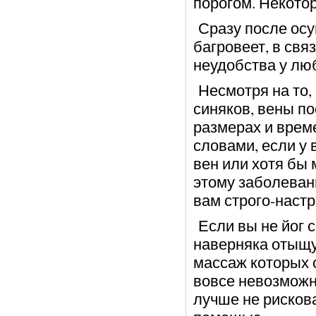
порогом. Некотор
Сразу после осу
багровеет, в свя
неудобства у лю
Несмотря на то,
синяков, вены по
размерах и врем
словами, если у
вен или хотя бы
этому заболева
вам строго-настр
Если вы не йог с
наверняка отыщу
массаж которых 
вовсе невозможн
лучше не рискова