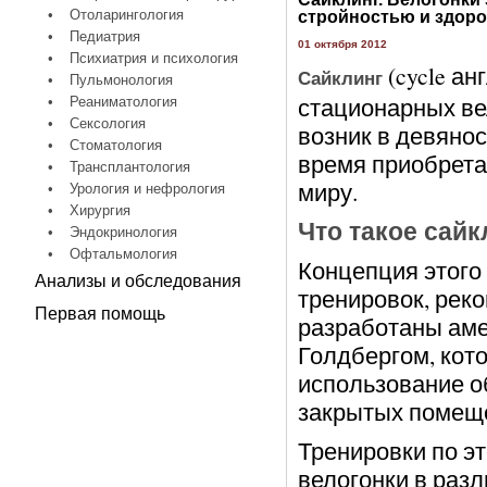
•
Отоларингология
стройностью и здор
•
Педиатрия
01 октября 2012
•
Психиатрия и психология
(cycle ан
Сайклинг
•
Пульмонология
стационарных ве
•
Реаниматология
•
Сексология
возник в девянос
•
Стоматология
время приобрета
•
Трансплантология
миру.
•
Урология и нефрология
•
Хирургия
Что такое сайк
•
Эндокринология
•
Офтальмология
Концепция этого
Анализы и обследования
тренировок, рек
Первая помощь
разработаны ам
Голдбергом, кот
использование о
закрытых помещ
Тренировки по э
велогонки в разл