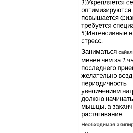
3)Укрепляется с
оптимизируются 
повышается физи
требуется специ
5)Интенсивные н
стресс.
Заниматься
сайкл
менее чем за 2 ч
последнего прие
желательно возд
периодичность – 
увеличением наг
должно начинатьс
мышцы, а заканч
растягивание.
Необходимая экипир