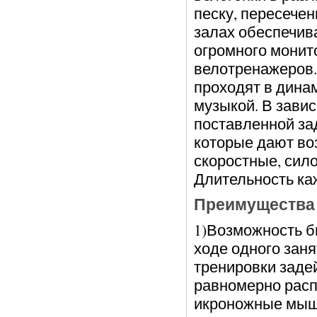
песку, пересечен
залах обеспечив
огромного монит
велотренажеров.
проходят в дина
музыкой. В завис
поставленной за
которые дают во
скоростные, сило
Длительность каж
Преимущества 
1)Возможность бы
ходе одного заня
тренировки заде
равномерно расп
икроножные мышц