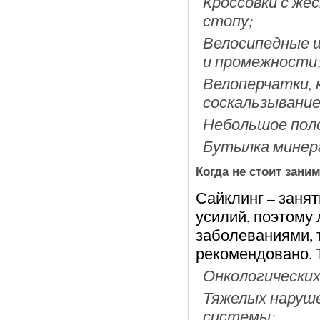
Кроссовки с же
стопу;
Велосипедные 
и промежности
Велоперчатки,
соскальзывание 
Небольшое пол
Бутылка минера
Когда не стоит зани
Сайклинг – заня
усилий, поэтому
заболеваниями, 
рекомендовано. 
Онкологических
Тяжелых наруше
системы;